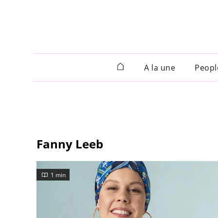
A la une
Peopl
Fanny Leeb
1 min