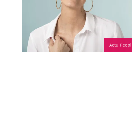
Actu Peopl