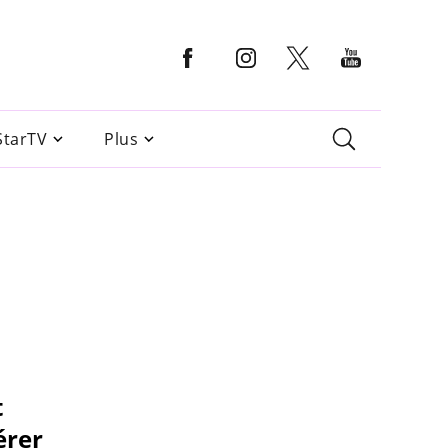
StarTV
Plus
t
érer