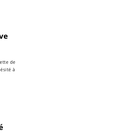
Eve
ette de
ésité à
é