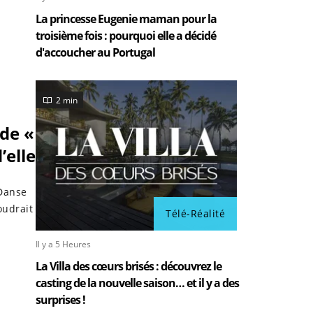
La princesse Eugenie maman pour la
troisième fois : pourquoi elle a décidé
d'accoucher au Portugal
2 min
 de «
’elle
 Danse
oudrait
Télé-Réalité
Il y a 5 Heures
La Villa des cœurs brisés : découvrez le
casting de la nouvelle saison… et il y a des
surprises !