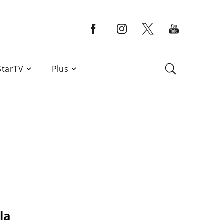
StarTV
Plus
la