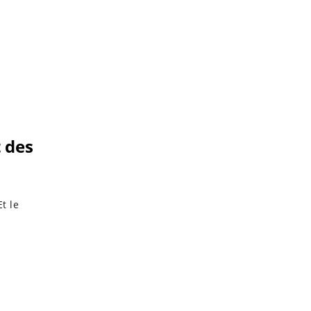
t des
t le