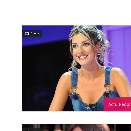
2 min
Actu Peopl