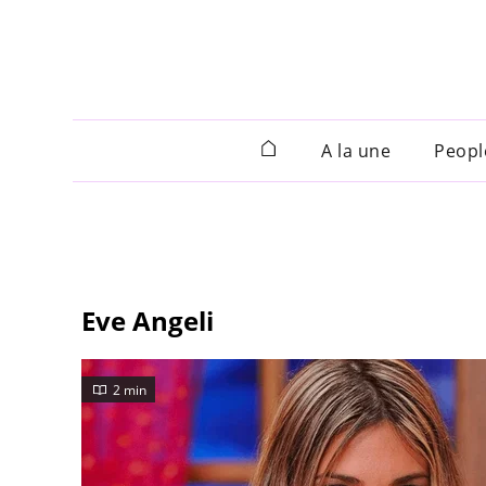
A la une
Peopl
Eve Angeli
2 min