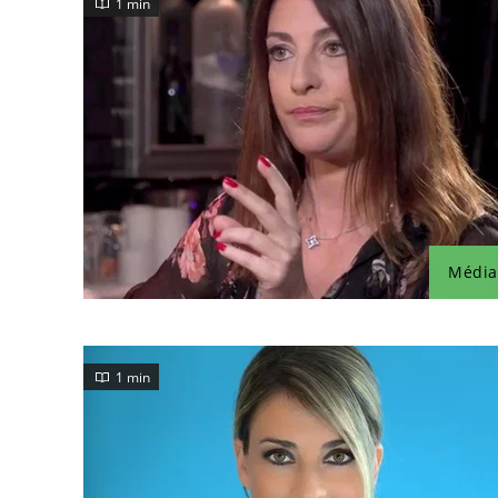
1 min
Média
1 min