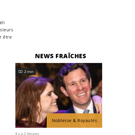
eli
sieurs
r être
NEWS FRAÎCHES
2 min
Noblesse & Royautés
Il y a 2 Heures