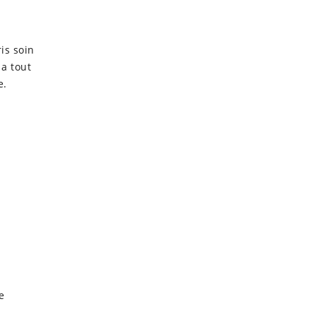
ris soin
 a tout
e.
e