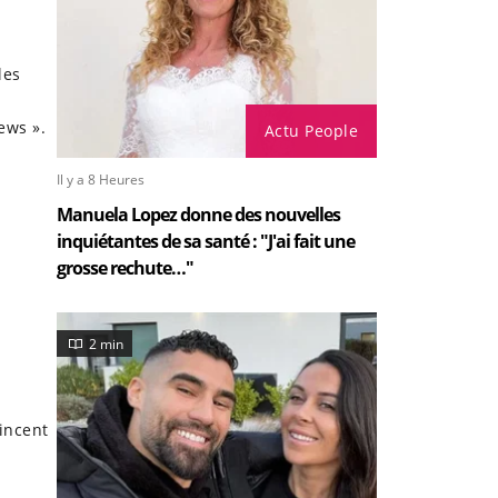
les
ews ».
Actu People
Il y a 8 Heures
Manuela Lopez donne des nouvelles
inquiétantes de sa santé : "J'ai fait une
grosse rechute…"
2 min
Vincent