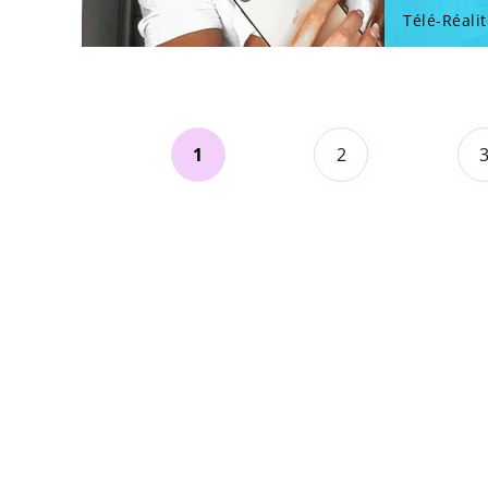
Télé-Réalit
1
2