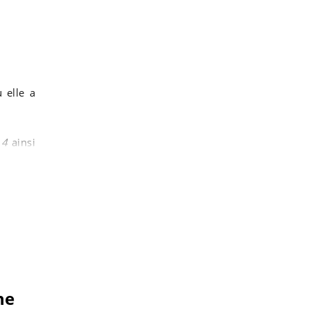
la préserver"
plutôt pas mal"
 elle a
 4
ainsi
ne