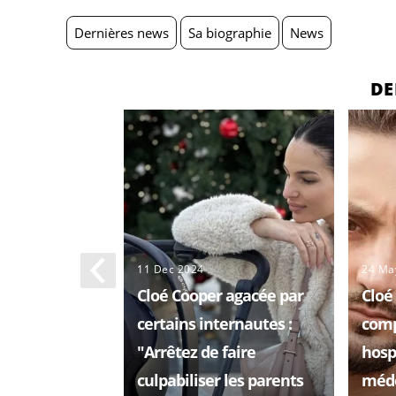
Dernières news
Sa biographie
News
DE
11 Dec 2024
24 Ma
Cloé Cooper agacée par
Cloé
certains internautes :
comp
"Arrêtez de faire
hosp
culpabiliser les parents
méde