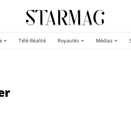
e
Télé-Réalité
Royautés
Médias
er