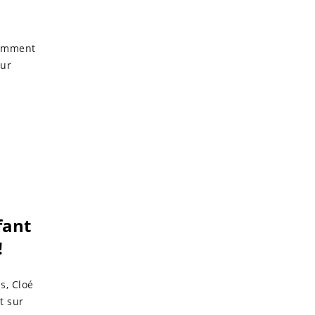
cemment
sur
fant
!
s, Cloé
t sur