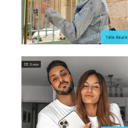
Télé-Réalit
3 min