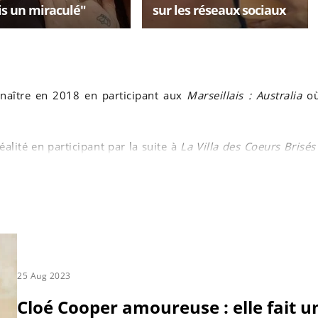
ais un miraculé"
sur les réseaux sociaux
onnaître en 2018 en participant aux
Marseillais : Australia
où
éalité en participant par la suite à
La Villa des Coeurs Brisés
pagnon de l'époque.
25 Aug 2023
Cloé Cooper amoureuse : elle fait u