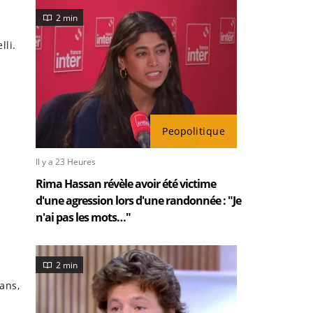
2 min
lli.
Peopolitique
Il y a 23 Heures
Rima Hassan révèle avoir été victime
d'une agression lors d'une randonnée : "Je
n'ai pas les mots…"
2 min
ans,