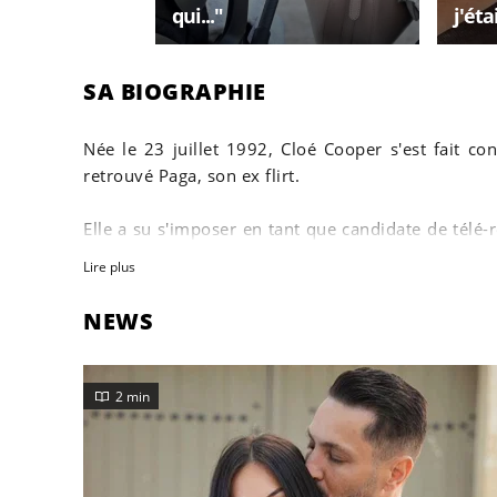
qui..."
j'ét
SA BIOGRAPHIE
Née le 23 juillet 1992, Cloé Cooper s'est fait c
retrouvé Paga, son ex flirt.
Elle a su s'imposer en tant que candidate de télé-r
qu'à la
Bataille des Couples 2
avec Virgil, son com
Lire plus
NEWS
2 min