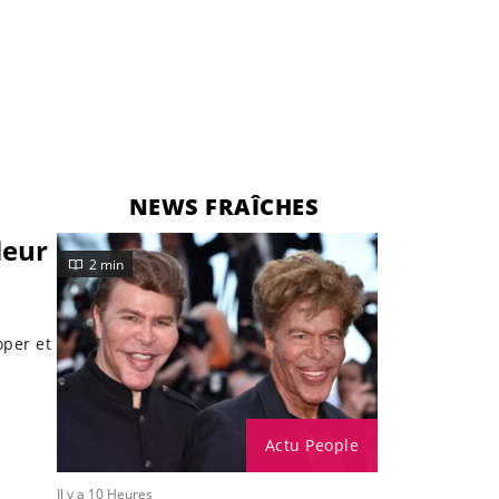
NEWS FRAÎCHES
s
leur
2 min
oper et
Actu People
Il y a 10 Heures