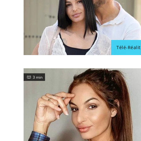
Télé-Réalit
3 min