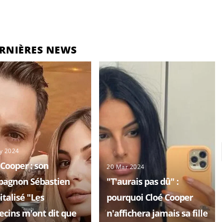
RNIÈRES NEWS
y 2024
 Cooper : son
20 Mar 2024
agnon Sébastien
"T'aurais pas dû" :
italisé "Les
pourquoi Cloé Cooper
cins m'ont dit que
n'affichera jamais sa fille