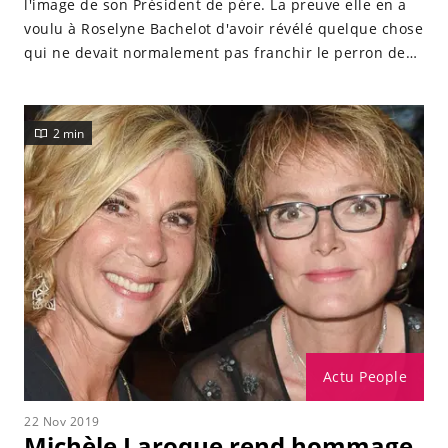
l'image de son Président de père. La preuve elle en a
voulu à Roselyne Bachelot d'avoir révélé quelque chose
qui ne devait normalement pas franchir le perron de
l’Élysée.
2 min
Actu People
22 Nov 2019
Michèle Laroque rend hommage