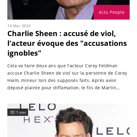
Actu People
14 Mar 2020
Charlie Sheen : accusé de viol,
l'acteur évoque des "accusations
ignobles"
Cela va faire deux ans que l'acteur Corey Feldman
accuse Charlie Sheen de viol sur la personne de Corey
Haim, mineur lors des supposés faits. Après avoir
déposé plainte pour diffamation, le fils de Martin
Sheen n'a cessé de démentir et vient à nouveau de
prendre la parole, suite à la diffusion d'un
documentaire qui traite de l'affaire.
1 min