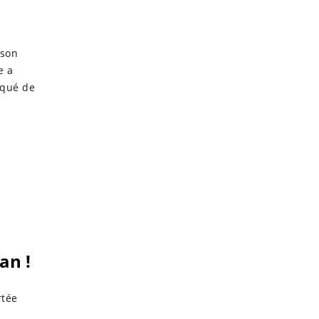
 son
e a
nqué de
an !
rtée