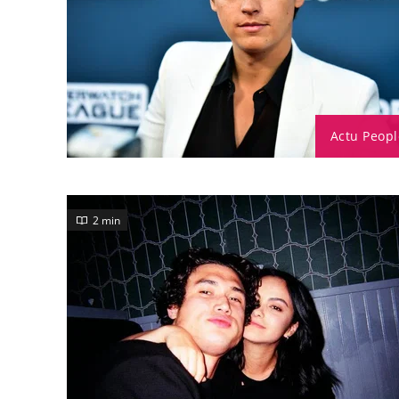
Actu Peopl
2 min