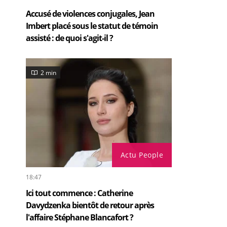
Accusé de violences conjugales, Jean
Imbert placé sous le statut de témoin
assisté : de quoi s'agit-il ?
2 min
Actu People
18:47
Ici tout commence : Catherine
Davydzenka bientôt de retour après
l'affaire Stéphane Blancafort ?