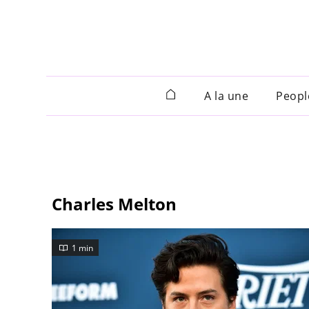
A la une
Peopl
Charles Melton
1 min