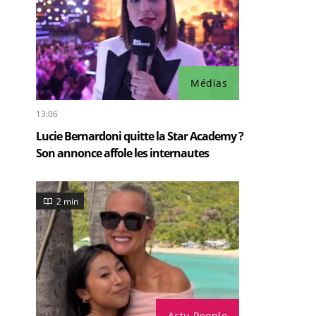
Médias
13:06
Lucie Bernardoni quitte la Star Academy ?
Son annonce affole les internautes
2 min
Actu People