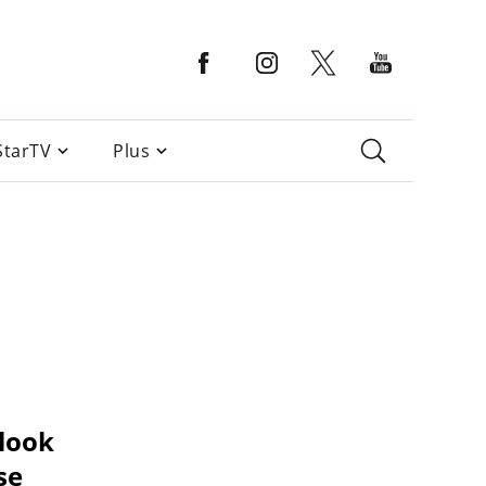
StarTV
Plus
 look
se