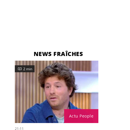
NEWS FRAÎCHES
2 min
Actu People
21:11