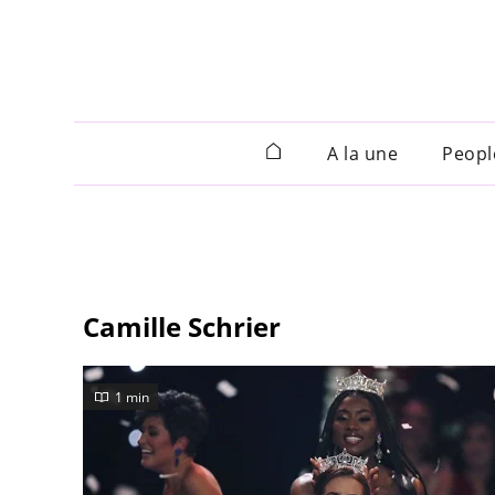
A la une
Peopl
Camille Schrier
1 min