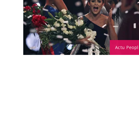
Actu Peopl