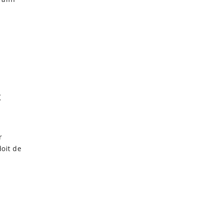
t
r
doit de