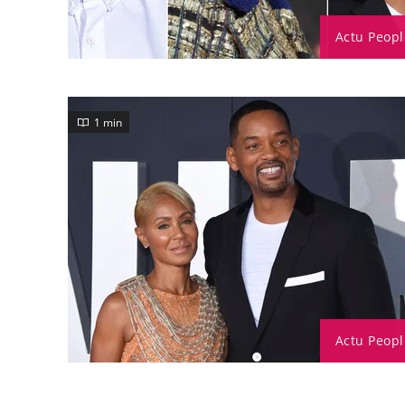
Actu Peopl
1 min
Actu Peopl