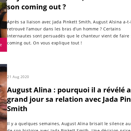
son coming out ?
Après sa liaison avec Jada Pinkett Smith, August Alsina a-t-
retrouvé l’amour dans les bras d’un homme ? Certains
internautes sont persuadés que le chanteur vient de faire
coming out. On vous explique tout !
e
21 Aug 2020
August Alina : pourquoi il a révélé 
grand jour sa relation avec Jada Pi
Smith
Il y a quelques semaines, August Alina brisait le silence au
de son histoire avec Jada Pinkett Smith. Une décision prise