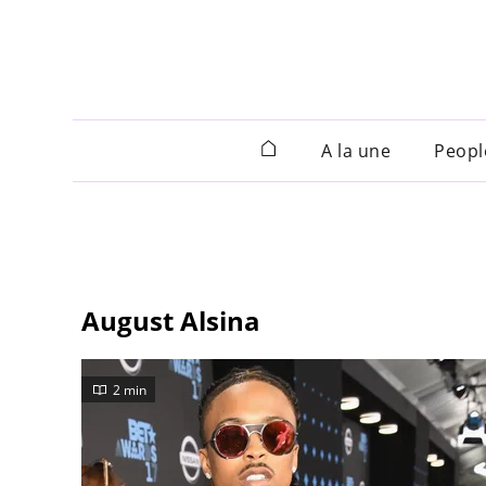
A la une
Peopl
August Alsina
2 min