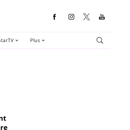
StarTV
Plus
nt
ire