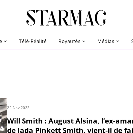
e
Télé-Réalité
Royautés
Médias
22 Nov 2022
Will Smith : August Alsina, l’ex-ama
de Jada Pinkett Smith, vient-il de fa