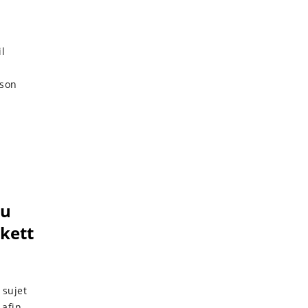
il
 son
au
nkett
 sujet
 afin