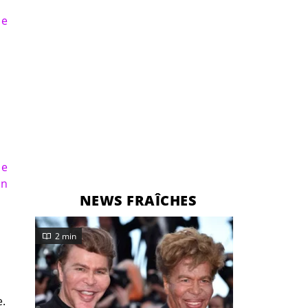
le
Je
en
NEWS FRAÎCHES
2 min
e.