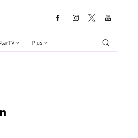
StarTV
Plus
rn