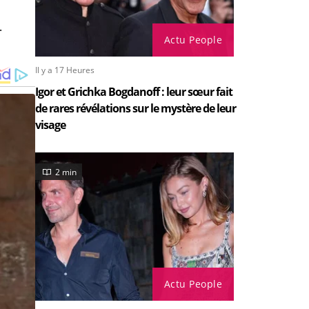
.
Actu People
Il y a 17 Heures
Igor et Grichka Bogdanoff : leur sœur fait
de rares révélations sur le mystère de leur
visage
2 min
Actu People