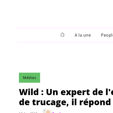
A la une
Peopl
Médias
Wild : Un expert de 
de trucage, il répond