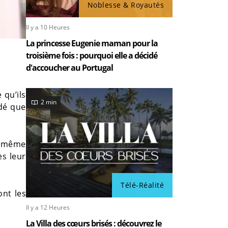
Noblesse & Royautés
Il y a 10 Heures
La princesse Eugenie maman pour la
troisième fois : pourquoi elle a décidé
d'accoucher au Portugal
 qu’ils
2 min
idé que
nt même
ès leur
Télé-Réalité
ont les
Il y a 12 Heures
La Villa des cœurs brisés : découvrez le