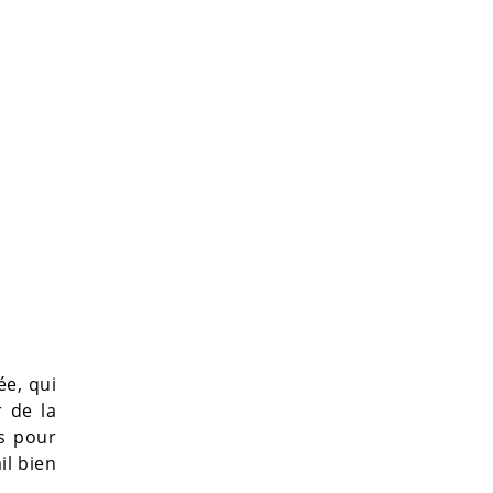
ée, qui
r de la
gs pour
il bien