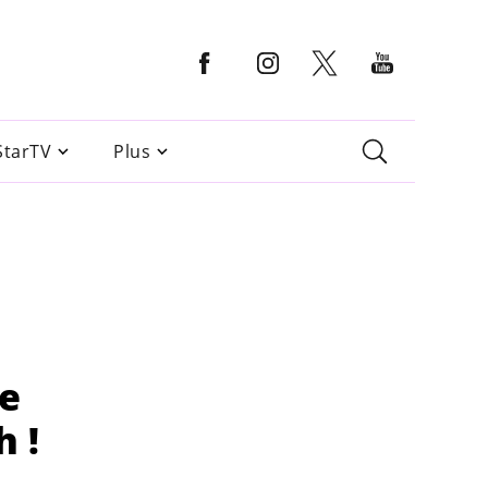
StarTV
Plus
ne
h !