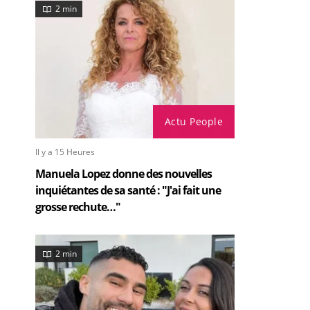
2 min
Actu People
Il y a 15 Heures
Manuela Lopez donne des nouvelles
inquiétantes de sa santé : "J'ai fait une
grosse rechute…"
2 min