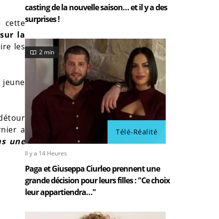
casting de la nouvelle saison… et il y a des
surprises !
 cette
sur la
ire les
2 min
u jeune
détour
nier a
Télé-Réalité
as une
Il y a 14 Heures
Paga et Giuseppa Ciurleo prennent une
grande décision pour leurs filles : "Ce choix
leur appartiendra…"