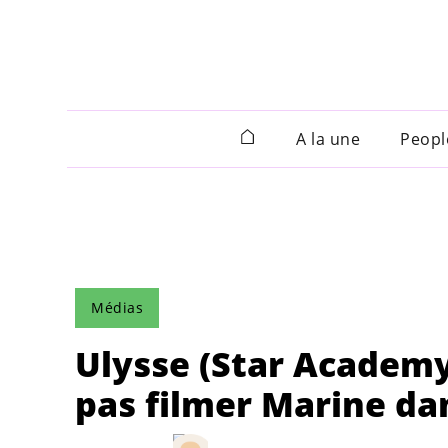
A la une
Peopl
Médias
Ulysse (Star Academ
pas filmer Marine dan