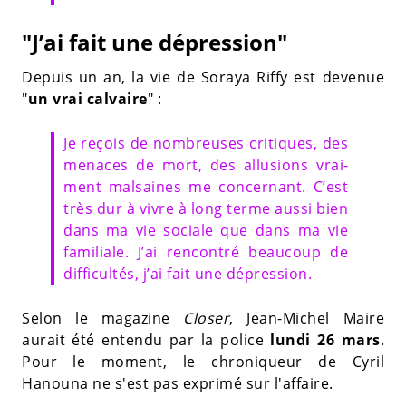
"J’ai fait une dépres­sion"
Depuis un an, la vie de Soraya Riffy est devenue
"
un vrai calvaire
" :
Je reçois de nombreuses critiques, des
menaces de mort, des allu­sions vrai­
ment malsaines me concer­nant. C’est
très dur à vivre à long terme aussi bien
dans ma vie sociale que dans ma vie
fami­liale. J’ai rencon­tré beau­coup de
diffi­cul­tés, j’ai fait une dépres­sion.
Selon le magazine
Closer
, Jean-Michel Maire
aurait été entendu par la police
lundi 26 mars
.
Pour le moment, le chroniqueur de Cyril
Hanouna ne s'est pas exprimé sur l'affaire.