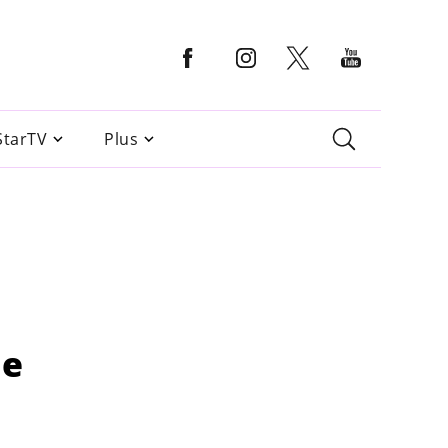
StarTV
Plus
le