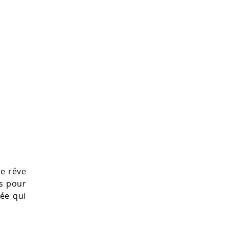
le rêve
és pour
née qui