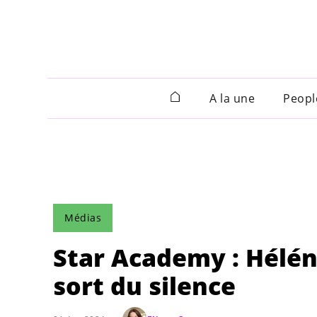
A la une
Peopl
Médias
Star Academy : Hélén
sort du silence