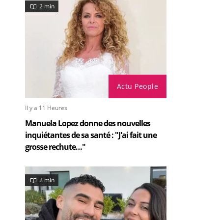
2 min
Actu People
Il y a 11 Heures
Manuela Lopez donne des nouvelles
inquiétantes de sa santé : "J'ai fait une
grosse rechute…"
2 min