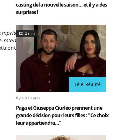
casting de la nouvelle saison… et il y a des
surprises !
compris
2 min
je m'en
ettront
Télé-Réalité
Il y a 9 Heures
Paga et Giuseppa Ciurleo prennent une
grande décision pour leurs filles : "Ce choix
leur appartiendra…"