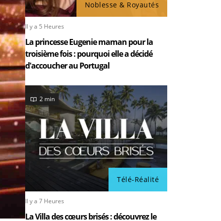
Noblesse & Royautés
Il y a 5 Heures
La princesse Eugenie maman pour la
troisième fois : pourquoi elle a décidé
d'accoucher au Portugal
2 min
Télé-Réalité
Il y a 7 Heures
La Villa des cœurs brisés : découvrez le