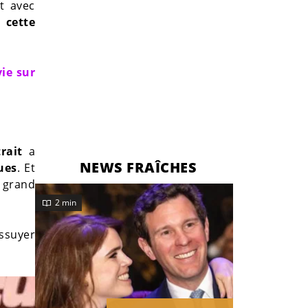
t avec
 cette
vie sur
trait
a
NEWS FRAÎCHES
ues
. Et
 grand
2 min
essuyer