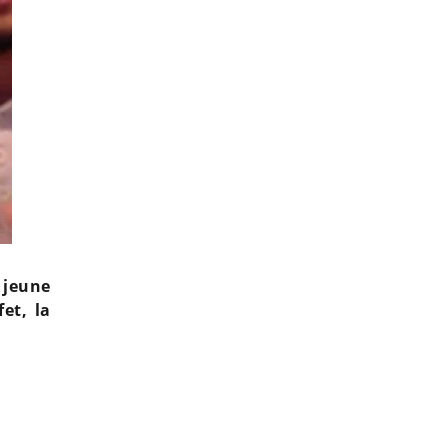
a jeune
et, la