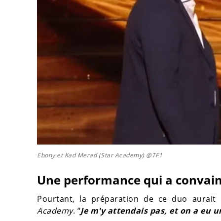
Ebony et Kad Merad (Star Academy) @TF1
Une performance qui a convain
Pourtant, la préparation de ce duo aurai
Academy
. “
Je m'y attendais pas, et on a eu