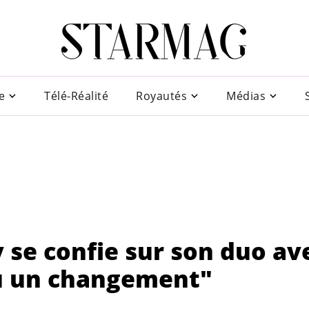
e
Télé-Réalité
Royautés
Médias
 se confie sur son duo av
eu un changement"