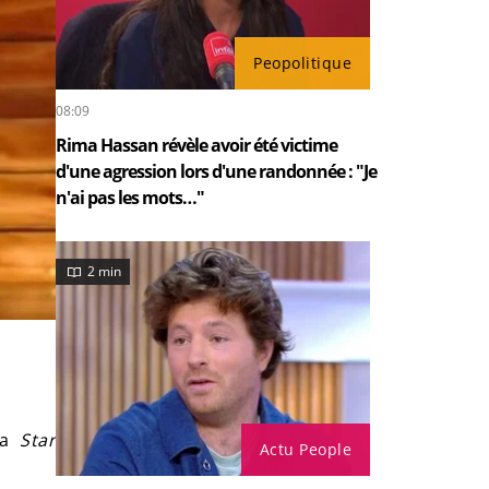
Peopolitique
08:09
Rima Hassan révèle avoir été victime
d'une agression lors d'une randonnée : "Je
n'ai pas les mots…"
2 min
la
Star
Actu People