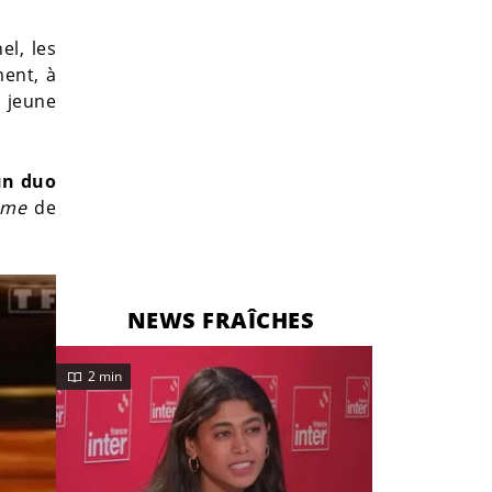
el, les
ent, à
a jeune
un duo
mme
de
NEWS FRAÎCHES
2 min