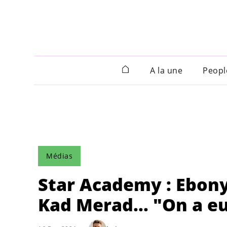
A la une
Peopl
Médias
Star Academy : Ebony
Kad Merad... "On a 