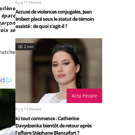
Il y a 11 Heures
arlène
Accusé de violences conjugales, Jean
s épaté
Imbert placé sous le statut de témoin
garçon
assisté : de quoi s'agit-il ?
oix se
2 min
matche
Actu People
Il y a 13 Heures
Ici tout commence : Catherine
Davydzenka bientôt de retour après
l'affaire Stéphane Blancafort ?