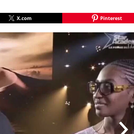
X.com
Pinterest
1
/ 