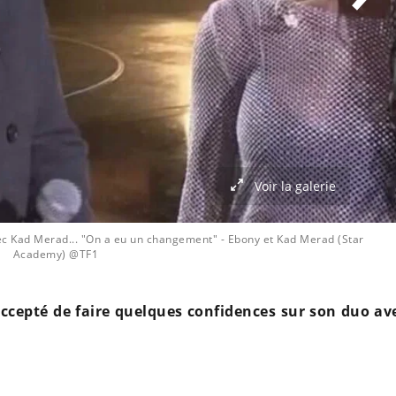
Voir la galerie
ec Kad Merad... "On a eu un changement"
- Ebony et Kad Merad (Star
Academy) @TF1
ccepté de faire quelques confidences sur son duo av