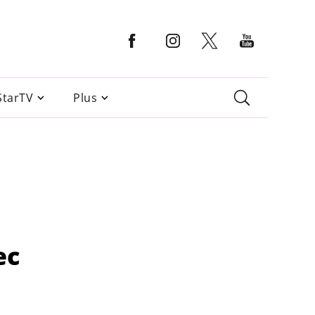
StarTV
Plus
ec