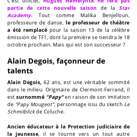
C’est officiel,
Hugues Hamelynck ne fera pas
partie de cette nouvelle saison
de la
Star
Academy
.
Tout comme Malika Benjelloun,
professeure de danse,
le professeur de théâtre
a été remplacé
pour la saison 13 de la célèbre
émission de TF1, dont la première se tiendra le 18
octobre prochain. Mais qui est son successeur ?
Alain Degois, façonneur de
talents
Alain Degois,
62 ans, est une véritable sommité
dans le milieu. Originaire de Clermont-Ferrand, il
est
surnommé
"Papy"
en raison de son imitation
de
"Papy Mougeot"
, personnage issu du sketch
Le
Schmilblick
de Coluche.
Ancien éducateur à la Protection judiciaire de
la jeunesse
, il se tourne vers un tout autre