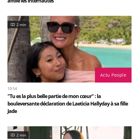
affole les internautes
2 min
Actu People
10:54
"Tu es la plus belle partie de mon cœur" : la
bouleversante déclaration de Laeticia Hallyday à sa fille
Jade
2 min