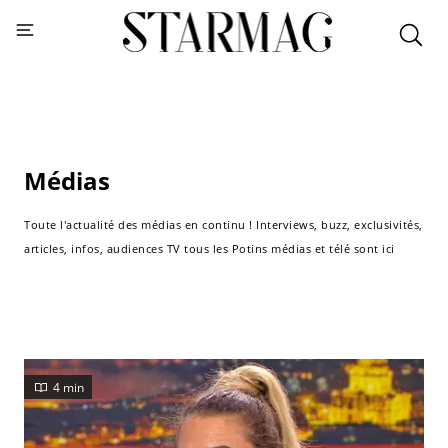
Médias
Toute l'actualité des médias en continu ! Interviews, buzz, exclusivités,
articles, infos, audiences TV tous les Potins médias et télé sont ici
4 min