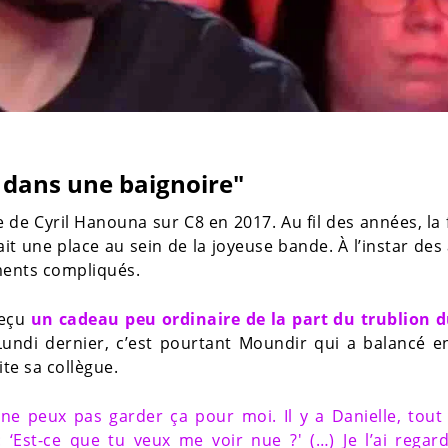
dans une baignoire"
 de Cyril Hanouna sur C8 en 2017. Au fil des années, la f
fait une place au sein de la joyeuse bande. À l’instar des
ments compliqués.
reçu
un cadeau peu ordinaire de la part du trublion 
 Lundi dernier, c’est pourtant Moundir qui a balancé e
ite sa collègue.
e ne peux pas garder ça pour moi. Il y a Danielle, tout
 ‘Est-ce que tu veux me voir nue ?' (…) Je l’ai regar