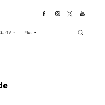
StarTV
Plus
de