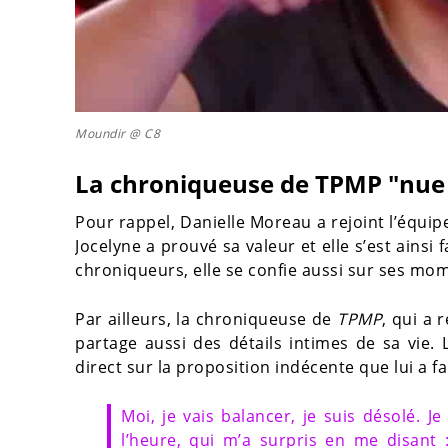
Moundir @ C8
La chroniqueuse de TPMP "nue 
Pour rappel, Danielle Moreau a rejoint l’équipe
Jocelyne a prouvé sa valeur et elle s’est ainsi 
chroniqueurs, elle se confie aussi sur ses mo
Par ailleurs, la chroniqueuse de
TPMP
, qui a 
partage aussi des détails intimes de sa vie.
direct sur la proposition indécente que lui a fa
Moi, je vais balancer, je suis désolé. J
l’heure, qui m’a surpris en me disant :