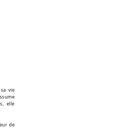
sa vie
assume
, elle
ueur de