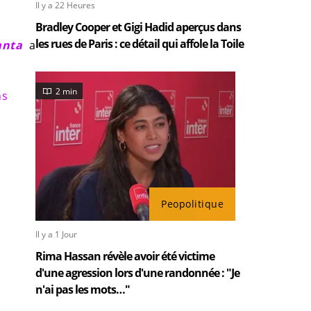
Il y a 22 Heures
Bradley Cooper et Gigi Hadid aperçus dans
les rues de Paris : ce détail qui affole la Toile
anta
a
2 min
ns
Peopolitique
Il y a 1 Jour
Rima Hassan révèle avoir été victime
d'une agression lors d'une randonnée : "Je
n'ai pas les mots…"