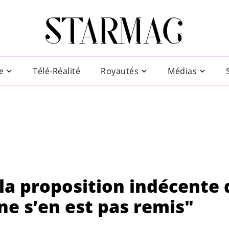
e
Télé-Réalité
Royautés
Médias
la proposition indécente 
 ne s’en est pas remis"