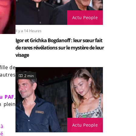
Actu People
Il y a 14 Heures
Igor et Grichka Bogdanoff : leur sœur fait
de rares révélations sur le mystère de leur
visage
ille de
 autres
2 min
du PAF
,
n plein
Actu People
 à
dé