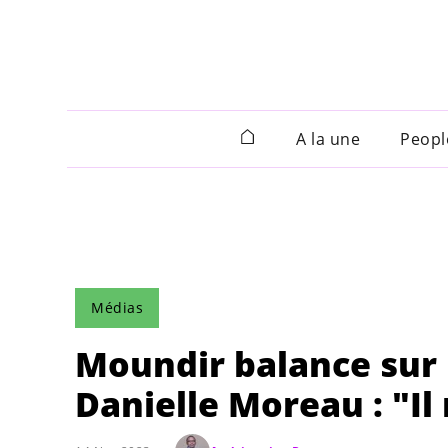
A la une
Peopl
Médias
Moundir balance sur 
Danielle Moreau : "Il