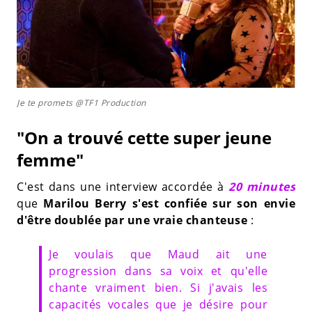
Je te promets @TF1 Production
"On a trouvé cette super jeune
femme"
C'est dans une interview accordée à
20 minutes
que
Marilou Berry s'est confiée sur son envie
d'être doublée par une vraie chanteuse
:
Je voulais que Maud ait une
progression dans sa voix et qu'elle
chante vraiment bien. Si j'avais les
capacités vocales que je désire pour