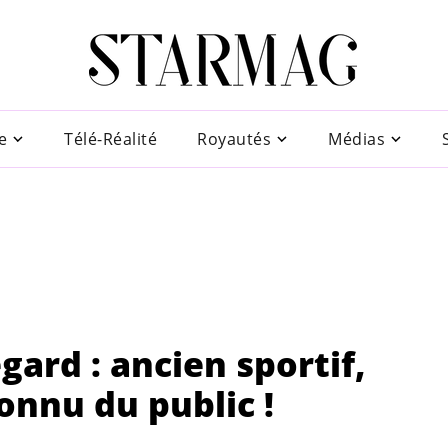
e
Télé-Réalité
Royautés
Médias
ard : ancien sportif,
onnu du public !