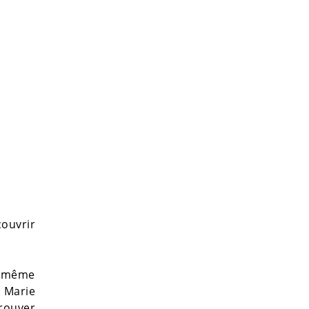
ouvrir
r même
e Marie
trouver