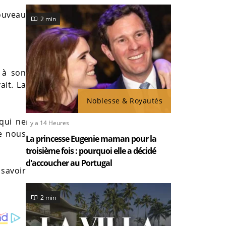
nouveau
2 min
 à son
ait. La
Noblesse & Royautés
qui ne
Il y a 14 Heures
ue nous
La princesse Eugenie maman pour la
troisième fois : pourquoi elle a décidé
d'accoucher au Portugal
 savoir
2 min