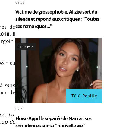
09:38
Victime de grossophobie, Alizée sort du
silence et répond aux critiques : "Toutes
ces remarques..."
res de
2010.
Il
urgoin-
2 min
oir su
, à mon
ence de
Télé-Réalité
07:51
e. J'ai
Eloïse Appelle séparée de Nacca : ses
oup de
confidences sur sa "nouvelle vie"