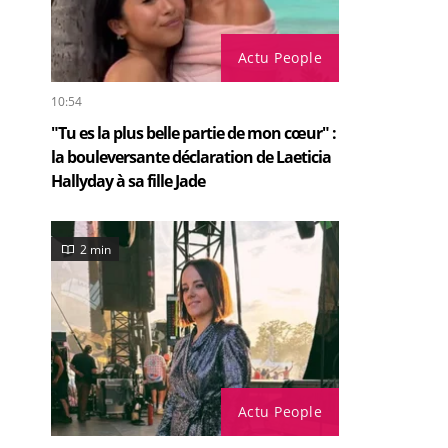
Actu People
10:54
"Tu es la plus belle partie de mon cœur" :
la bouleversante déclaration de Laeticia
Hallyday à sa fille Jade
2 min
Actu People