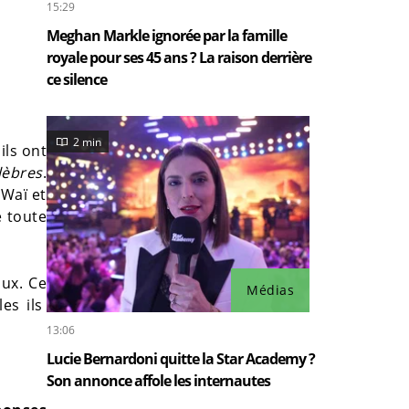
15:29
Meghan Markle ignorée par la famille
royale pour ses 45 ans ? La raison derrière
ce silence
2 min
 ils ont
lèbres
.
-Waï et
e toute
aux. Ce
Médias
les ils
13:06
Lucie Bernardoni quitte la Star Academy ?
Son annonce affole les internautes