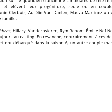
ion suit le quotidien d’ancienne candidates de télé-réa
e et élèvent leur progéniture, seule ou en coupl
anie Clerbois, Aurélie Van Daelen, Maeva Martinez ou
e famille.
èbres
, Hillary Vanderosieren, Rym Renom, Émilie Nef Nef
oujours au casting. En revanche, contrairement à ces de
na et ont débarqué dans la saison 6, un autre couple m