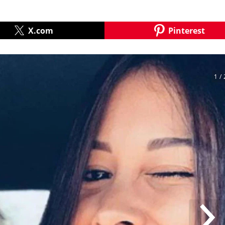
X.com
Pinterest
1
/ 