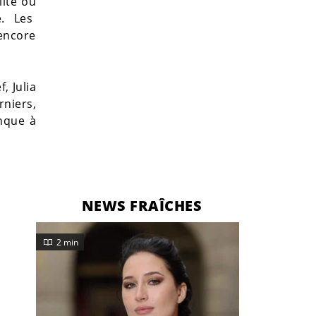
lité ou
e. Les
 encore
, Julia
rniers,
anque à
NEWS FRAÎCHES
2 min