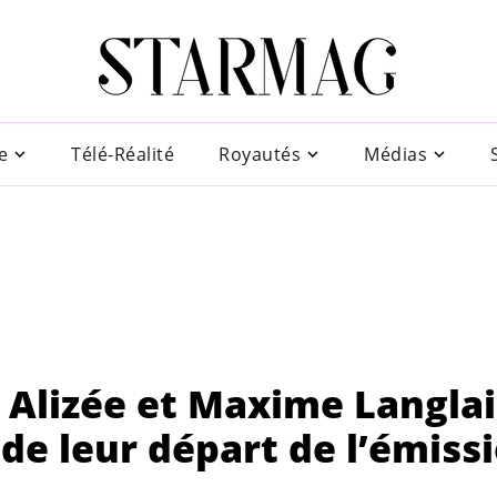
e
Télé-Réalité
Royautés
Médias
 Alizée et Maxime Langlai
 de leur départ de l’émiss