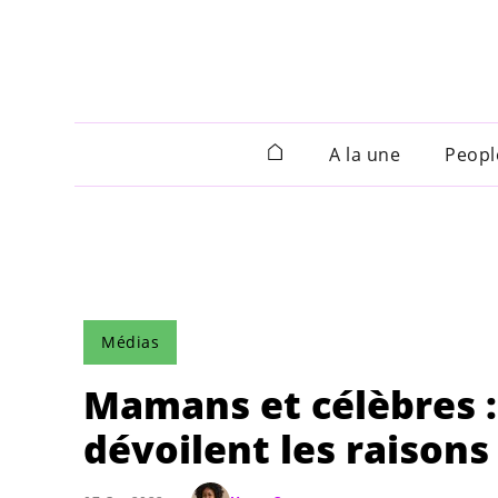
A la une
Peopl
Médias
Mamans et célèbres :
dévoilent les raisons