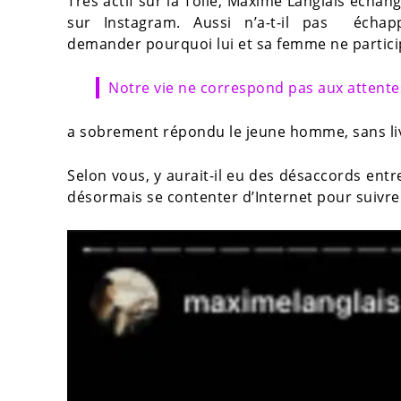
Très actif sur la Toile, Maxime Langlais échan
sur Instagram. Aussi n’a-t-il pas échap
demander pourquoi lui et sa femme ne particip
Notre vie ne correspond pas aux atten
a sobrement répondu le jeune homme, sans liv
Selon vous, y aurait-il eu des désaccords entre
désormais se contenter d’Internet pour suivre 