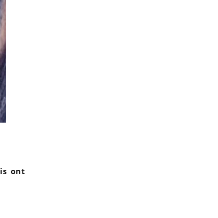
Mamans et célèbres : Alizée et Maxime Langlais dévoile
is ont