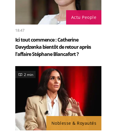
Actu People
18:47
Ici tout commence : Catherine
Davydzenka bientôt de retour après
l'affaire Stéphane Blancafort ?
2 min
Noblesse & Royautés