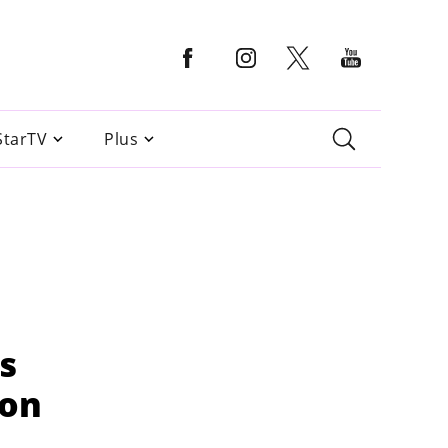
StarTV
Plus
s
ion