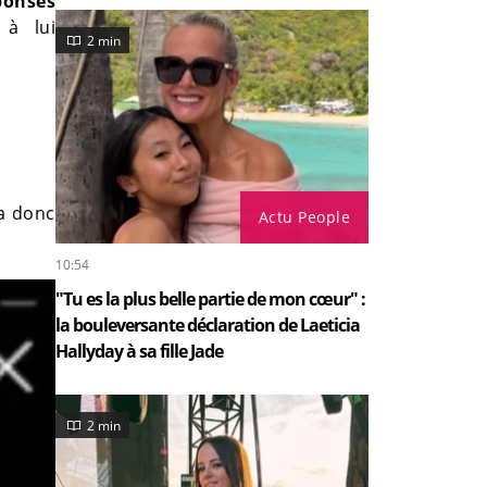
ponses
 à lui
2 min
ra donc
Actu People
10:54
"Tu es la plus belle partie de mon cœur" :
la bouleversante déclaration de Laeticia
Hallyday à sa fille Jade
2 min