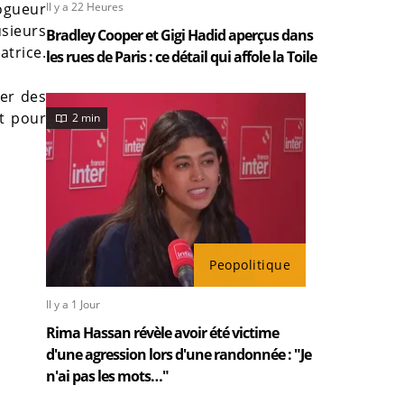
Il y a 22 Heures
logueur
usieurs
Bradley Cooper et Gigi Hadid aperçus dans
atrice.
les rues de Paris : ce détail qui affole la Toile
rer des
nt pour
2 min
Peopolitique
Il y a 1 Jour
Rima Hassan révèle avoir été victime
d'une agression lors d'une randonnée : "Je
n'ai pas les mots…"