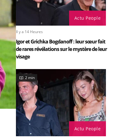
Actu People
Il y a 14 Heures
Igor et Grichka Bogdanoff : leur sœur fait
de rares révélations sur le mystère de leur
visage
2 min
Actu People