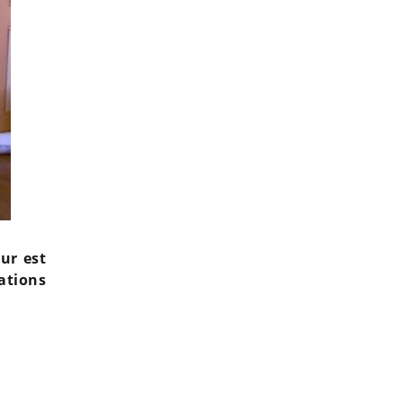
ur est
ations