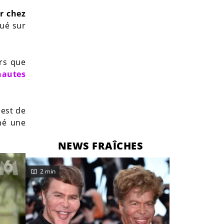
r chez
qué sur
rs que
nautes
 est de
hé une
NEWS FRAÎCHES
2 min