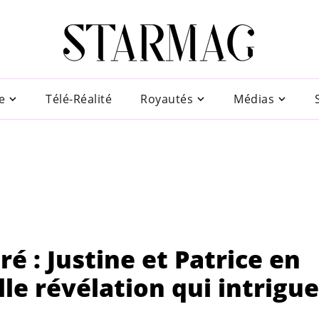
e
Télé-Réalité
Royautés
Médias
é : Justine et Patrice en
le révélation qui intrigue