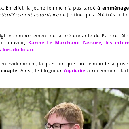
eux. En effet, la jeune femme n’a pas tardé
à emménage
rticulièrement autoritaire
de Justine qui a été très criti
gt le comportement de la prétendante de Patrice. Alo
de pouvoir,
Karine Le Marchand l’assure, les inter
 lors du bilan
.
bien évidemment, la question que tout le monde se pose
 couple
. Ainsi, le blogueur
Aqababe
a récemment lâc