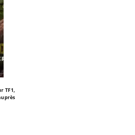
ur TF1,
auprès