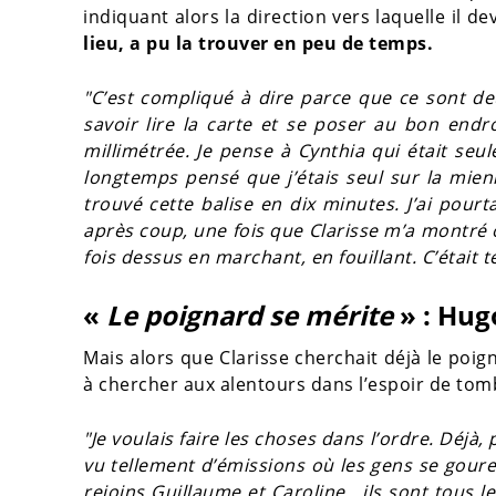
indiquant alors la direction vers laquelle il d
lieu, a pu la trouver en peu de temps.
"C’est compliqué à dire parce que ce sont de
savoir lire la carte et se poser au bon endroi
millimétrée. Je pense à Cynthia qui était seule
longtemps pensé que j’étais seul sur la mienn
trouvé cette balise en dix minutes. J’ai pourta
après coup, une fois que Clarisse m’a montré o
fois dessus en marchant, en fouillant. C’était t
«
Le poignard se mérite
» : Hug
Mais alors que Clarisse cherchait déjà le poi
à chercher aux alentours dans l’espoir de to
"Je voulais faire les choses dans l’ordre. Déjà,
vu tellement d’émissions où les gens se gour
rejoins Guillaume et Caroline , ils sont tous 