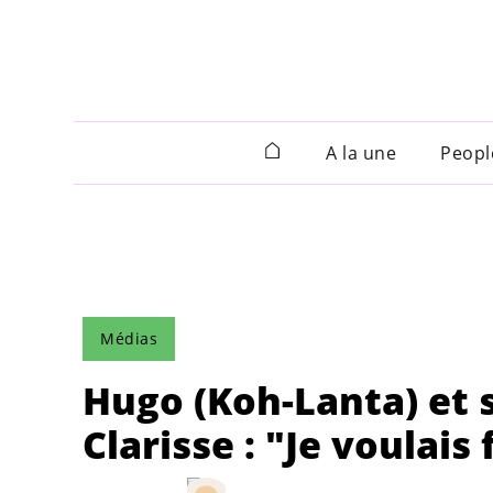
A la une
Peopl
Médias
Hugo (Koh-Lanta) et s
Clarisse : "Je voulais