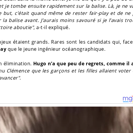
et je tombe ensuite rapidement sur la balise. Là, je ne v
e but, c’était quand même de rester fair-play et de ne
 la balise avant. J’aurais moins savouré si je l’avais tr
ctoire aboutie"
, a-t-il expliqué.
jeux étaient grands. Rares sont les candidats qui, fac
lay
que le jeune ingénieur océanographique.
on élimination.
Hugo n’a que peu de regrets, comme il a
nu Clémence que les garçons et les filles allaient voter
 avancer"
.