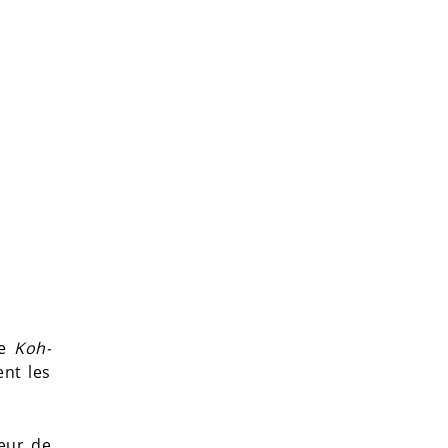
de
Koh-
ent les
eur de