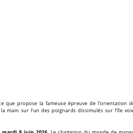
 ce que propose la fameuse épreuve de l’orientation 
a main sur l’un des poignards dissimulés sur l’île voi
 mardi 9 juin 2026
. Le champion du monde de mang