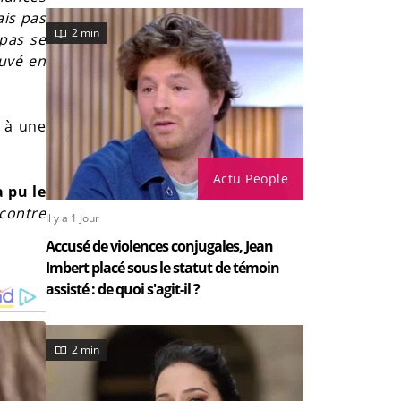
ais pas
2 min
 pas se
ouvé en
e à une
Actu People
 pu le
 contre
Il y a 1 Jour
Accusé de violences conjugales, Jean
Imbert placé sous le statut de témoin
assisté : de quoi s'agit-il ?
2 min