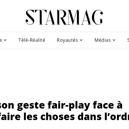
e
Télé-Réalité
Royautés
Médias
on geste fair-play face à
 faire les choses dans l’ord