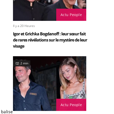
Actu People
Il y a 20 Heures
Igor et Grichka Bogdanoff : leur sœur fait
de rares révélations sur le mystère de leur
visage
2 min
Actu People
 balise