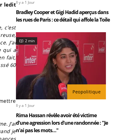
Il y a 1 Jour
r ledit
Bradley Cooper et Gigi Hadid aperçus dans
les rues de Paris : ce détail qui affole la Toile
, c’est
ureuse,
2 min
e. J’ai
e qui a
n fait,
assé 60
Peopolitique
 mettre
Il y a 1 Jour
Rima Hassan révèle avoir été victime
d'une agression lors d'une randonnée : "Je
e. J’ai
n'ai pas les mots…"
uand je
chances