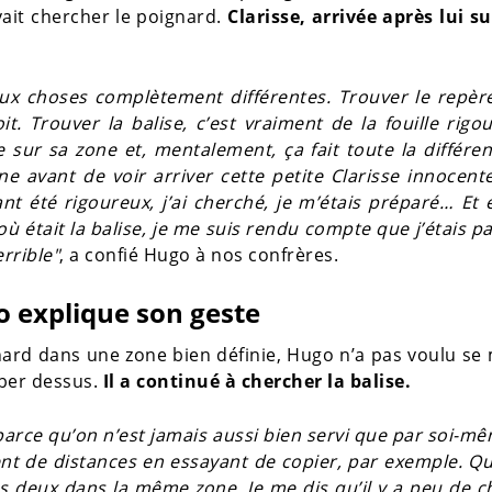
evait chercher le poignard.
Clarisse, arrivée après lui su
ux choses complètement différentes. Trouver le repère
t. Trouver la balise, c’est vraiment de la fouille rigo
 sur sa zone et, mentalement, ça fait toute la différenc
e avant de voir arriver cette petite Clarisse innocent
nt été rigoureux, j’ai cherché, je m’étais préparé… Et e
ù était la balise, je me suis rendu compte que j’étais p
errible"
, a confié Hugo à nos confrères.
o explique son geste
gnard dans une zone bien définie, Hugo n’a pas voulu se
mber dessus.
Il a continué à chercher la balise.
 parce qu’on n’est jamais aussi bien servi que par soi-mêm
ent de distances en essayant de copier, par exemple. Q
les deux dans la même zone. Je me dis qu’il y a peu de 