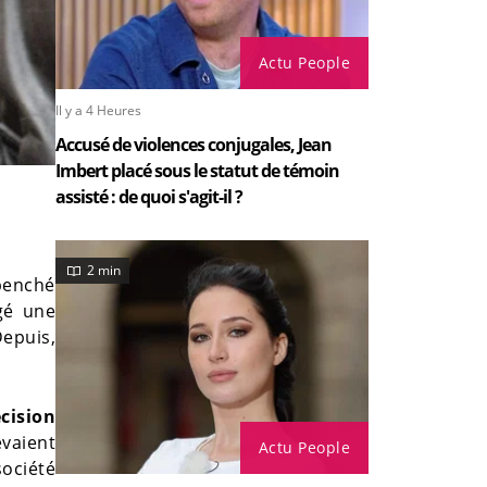
Actu People
Il y a 4 Heures
Accusé de violences conjugales, Jean
Imbert placé sous le statut de témoin
assisté : de quoi s'agit-il ?
2 min
 penché
igé une
epuis,
cision
evaient
Actu People
société