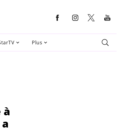
StarTV
Plus
 à
 a