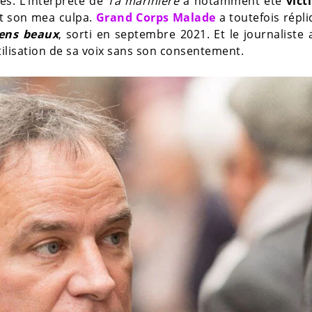
s. L’interprète de
Ta marinière
a notamment été
vict
it son mea culpa.
Grand Corps Malade
a toutefois répl
ens beaux
, sorti en septembre 2021. Et le journaliste 
utilisation de sa voix sans son consentement.