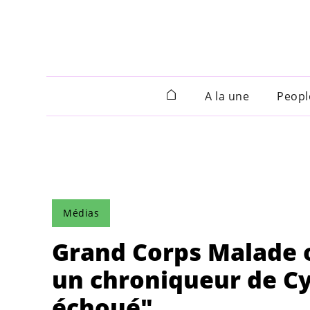
A la une
Peopl
Médias
Grand Corps Malade o
un chroniqueur de Cy
échoué"