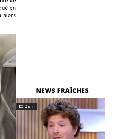
ime de
iqué en
a alors
NEWS FRAÎCHES
2 min