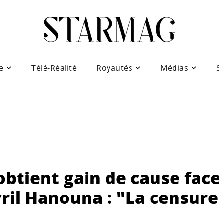
e
Télé-Réalité
Royautés
Médias
btient gain de cause face
ril Hanouna : "La censure