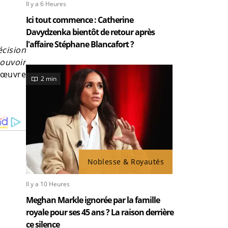
Il y a 6 Heures
Ici tout commence : Catherine
Davydzenka bientôt de retour après
l'affaire Stéphane Blancafort ?
écision
pouvoir
ecœuvre
2 min
Noblesse & Royautés
Il y a 10 Heures
Meghan Markle ignorée par la famille
royale pour ses 45 ans ? La raison derrière
ce silence