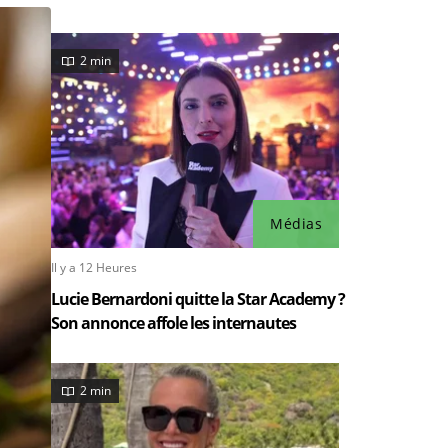
2 min
Médias
Il y a 12 Heures
Lucie Bernardoni quitte la Star Academy ?
Son annonce affole les internautes
2 min