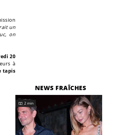
mission
rait un
ruc, on
edi 20
ceurs à
e tapis
NEWS FRAÎCHES
2 min