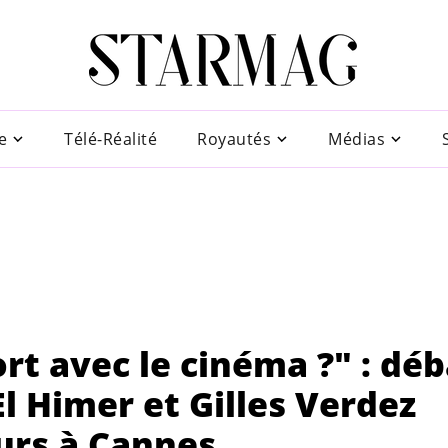
e
Télé-Réalité
Royautés
Médias
rt avec le cinéma ?" : déb
l Himer et Gilles Verdez
urs à Cannes