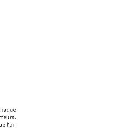
chaque
cteurs,
ue l’on