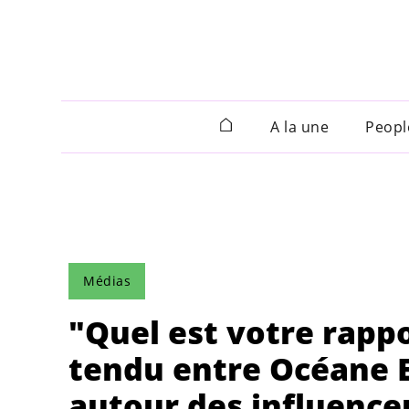
A la une
Peopl
Médias
"Quel est votre rappo
tendu entre Océane E
autour des influence