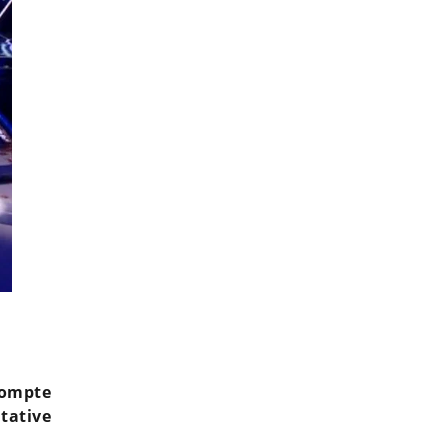
Danse avec les stars : une ex-candidate échappe à une tentative d’
@ DR
compte
tative