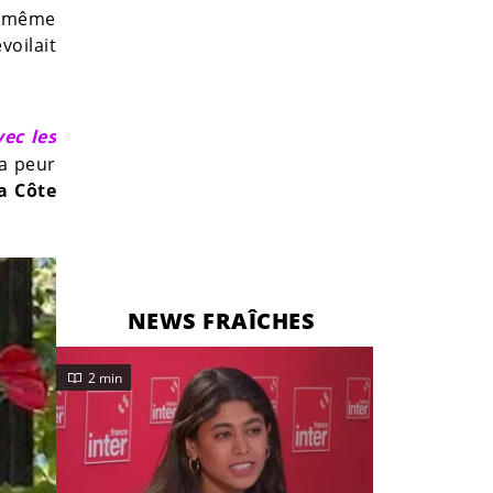
La même
voilait
ec les
la peur
a Côte
NEWS FRAÎCHES
2 min