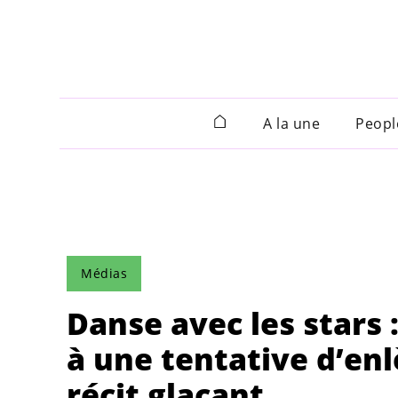
A la une
Peopl
Médias
Danse avec les stars
à une tentative d’en
récit glaçant