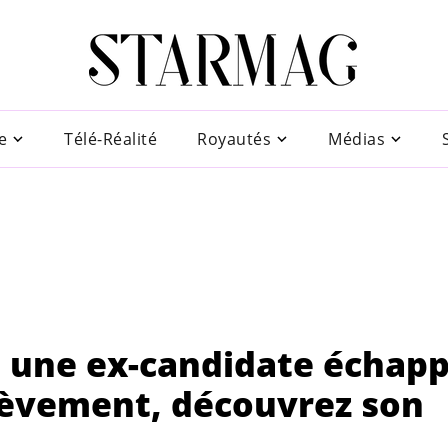
e
Télé-Réalité
Royautés
Médias
 : une ex-candidate échap
lèvement, découvrez son