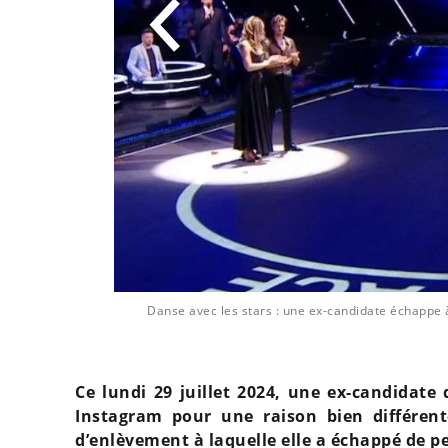
- Carla Lazzari
Danse avec les stars : une ex-candidate échappe 
Ce lundi 29 juillet 2024, une ex-candidate
Instagram pour une raison bien différent
d’enlèvement à laquelle elle a échappé de p