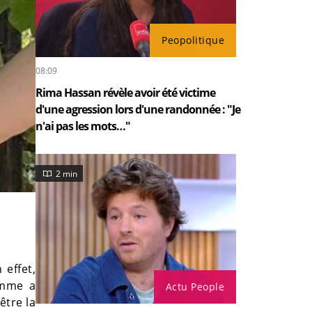
Peopolitique
08:09
Rima Hassan révèle avoir été victime
d'une agression lors d'une randonnée : "Je
n'ai pas les mots…"
2 min
 effet,
emme a
Actu People
être la