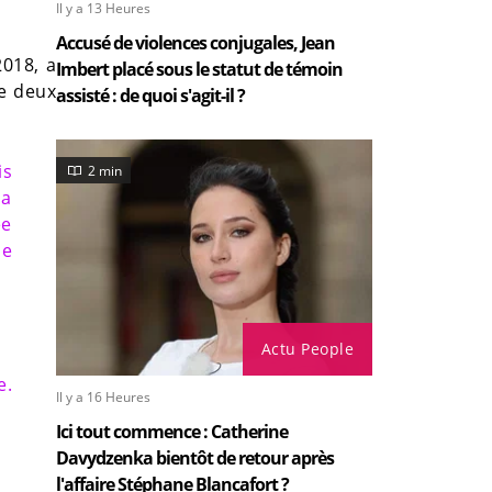
Il y a 13 Heures
Accusé de violences conjugales, Jean
2018, a
Imbert placé sous le statut de témoin
de deux
assisté : de quoi s'agit-il ?
is
2 min
la
ée
le
Actu People
e.
Il y a 16 Heures
Ici tout commence : Catherine
Davydzenka bientôt de retour après
l'affaire Stéphane Blancafort ?