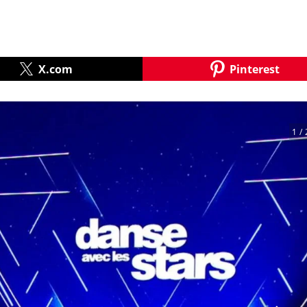
X.com
Pinterest
1
/ 