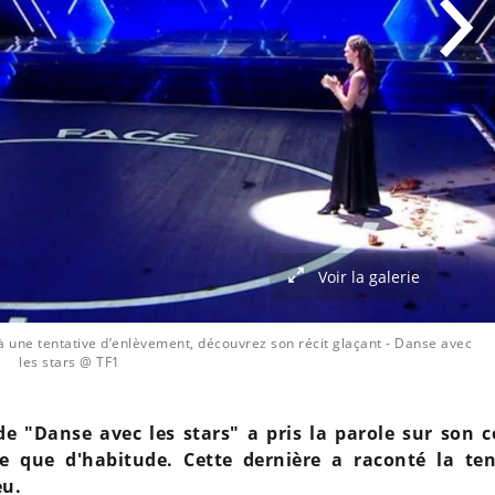
Voir la galerie
à une tentative d’enlèvement, découvrez son récit glaçant
- Danse avec
les stars @ TF1
 de "Danse avec les stars" a pris la parole sur son 
e que d'habitude. Cette dernière a raconté la ten
eu.