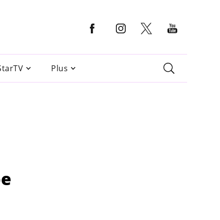
StarTV
Plus
pe