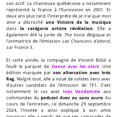
son actif. La chanteuse québécoise a notamment
représenté la France à l’Eurovision en 2001. Et
deux ans plus tard, l’interprète de
Je n’ai que mon
âme
a décroché
une Victoire de la musique
dans
la catégorie artiste révélation
. Elle a
également été la jurée de
The Voice
Belgique
et
l’animatrice de l’émission
Les Chansons d’abord
,
sur France 3.
Et cette année, la compagne de Vincent Bidal a
foulé le parquet de
Danse avec les stars
. Une
édition marquée par
son altercation avec Inès
Reg
. Malgré tout, elle a noué de solides liens avec
d’autres candidats de l’émission de TF1. C’est
notamment le cas avec
Inès Vandamme
aux
commandes du
podcast
Avec ou sans sucre
. Au
cours de l’entretien, ce dimanche 29 septembre
2024, l’invitée a ainsi expliqué à son amie
pourquoi elle a perdu de vue ses camarades de