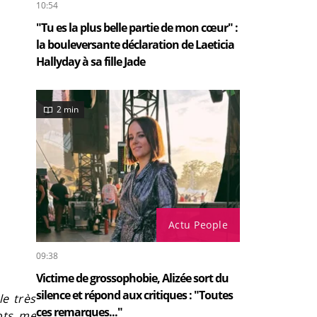
10:54
"Tu es la plus belle partie de mon cœur" :
la bouleversante déclaration de Laeticia
Hallyday à sa fille Jade
2 min
Actu People
09:38
Victime de grossophobie, Alizée sort du
silence et répond aux critiques : "Toutes
le très
ces remarques..."
mots me