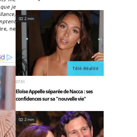
 que je
llance,
2 min
mptent
ire, ne
Télé-Réalité
07:51
Eloïse Appelle séparée de Nacca : ses
confidences sur sa "nouvelle vie"
2 min