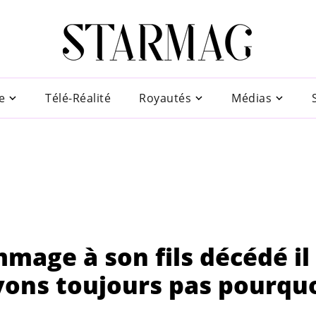
e
Télé-Réalité
Royautés
Médias
mage à son fils décédé il 
avons toujours pas pourqu