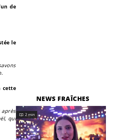
l’un de
tée le
 savons
e.
à cette
NEWS FRAÎCHES
r après
2 min
ël, qui