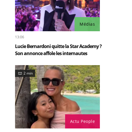
Médias
13:06
Lucie Bernardoni quitte la Star Academy ?
Son annonce affole les internautes
2 min
Actu People