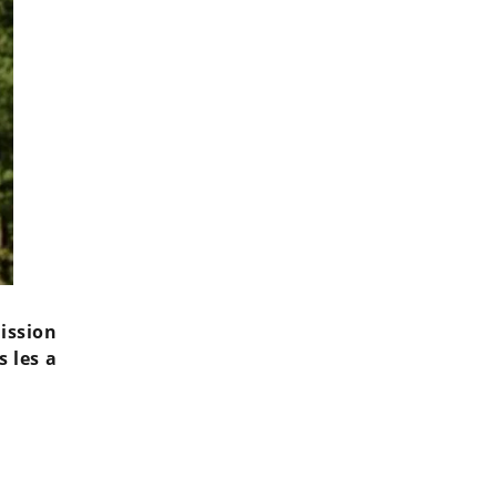
ission
s les a