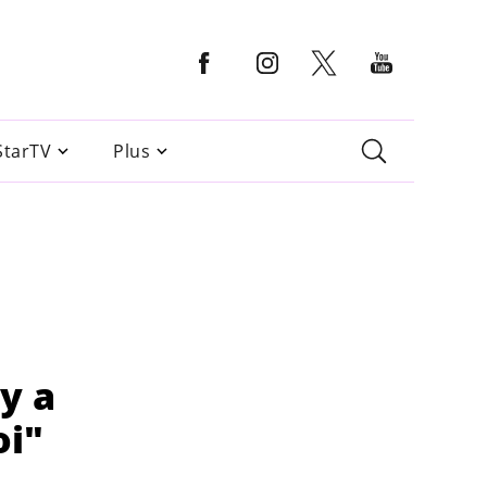
StarTV
Plus
y a
oi"