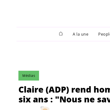
A la une
Peopl
Médias
Claire (ADP) rend hom
six ans : "Nous ne s