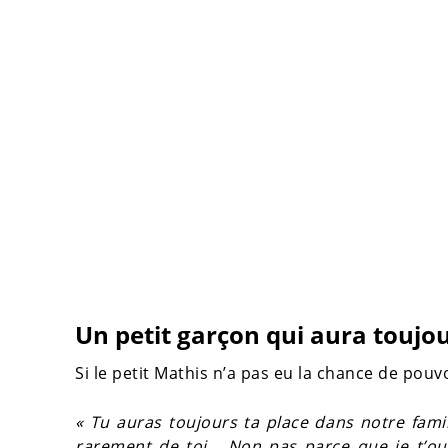
Un petit garçon qui aura toujou
Si le petit Mathis n’a pas eu la chance de pouvo
« Tu auras toujours ta place dans notre famil
rarement de toi… Non pas parce que je t’oubl