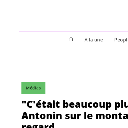
A la une
Peopl
Médias
"C'était beaucoup plus
Antonin sur le monta
regard