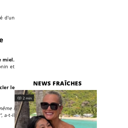
té d’un
e
 miel.
onin et
NEWS FRAÎCHES
ler le
2 min
 même !
”
, a-t-il
.