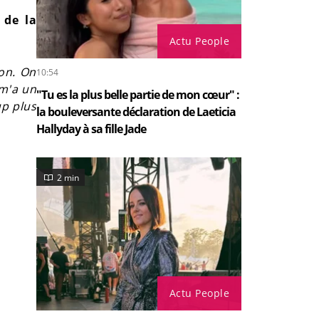
 de la
Actu People
ion. On
10:54
 m'a un
"Tu es la plus belle partie de mon cœur" :
p plus
la bouleversante déclaration de Laeticia
Hallyday à sa fille Jade
2 min
Actu People