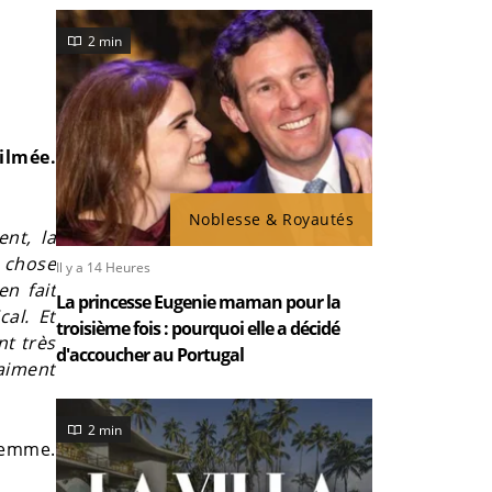
2 min
ilmée.
Noblesse & Royautés
nt, la
e chose
Il y a 14 Heures
en fait
La princesse Eugenie maman pour la
al. Et
troisième fois : pourquoi elle a décidé
nt très
d'accoucher au Portugal
raiment
2 min
femme.