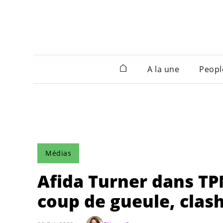
A la une
Peopl
Médias
Afida Turner dans T
coup de gueule, clash..