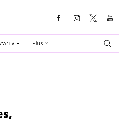
StarTV
Plus
es,