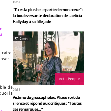
10:54
"Tu es la plus belle partie de mon cœur" :
la bouleversante déclaration de Laeticia
Hallyday à sa fille Jade
un
st
2 min
traire.
oser...
Actu People
able de
09:38
quoi la
Victime de grossophobie, Alizée sort du
silence et répond aux critiques : "Toutes
ces remarques..."