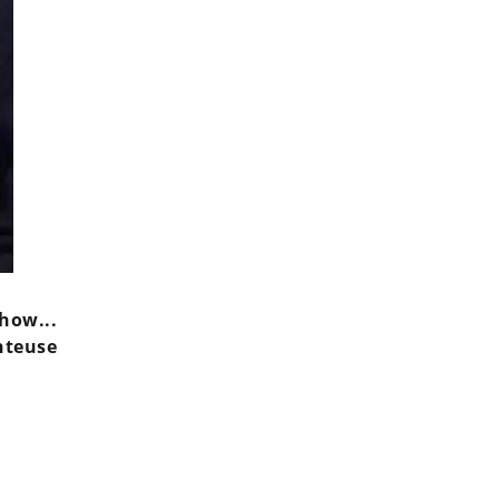
show...
nteuse