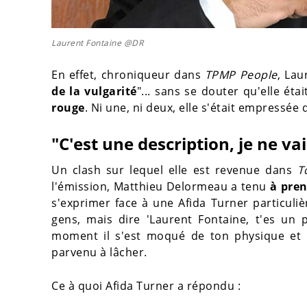
Laurent Fontaine @DR
En effet, chroniqueur dans
TPMP People
, Lau
de la vulgarité
"... sans se douter qu'elle éta
rouge
. Ni une, ni deux, elle s'était empressée
"C'est une description, je ne vai
Un clash sur lequel elle est revenue dans
T
l'émission, Matthieu Delormeau a tenu
à pren
s'exprimer face à une Afida Turner particuli
gens, mais dire 'Laurent Fontaine, t'es un p
moment il s'est moqué de ton physique et po
parvenu à lâcher.
Ce à quoi Afida Turner a répondu :