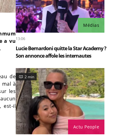
Médias
ummum
13:06
ée a vu
.
Lucie Bernardoni quitte la Star Academy ?
Son annonce affole les internautes
teau de
2 min
u mal à
sur les
A aucun
est-il
Actu People