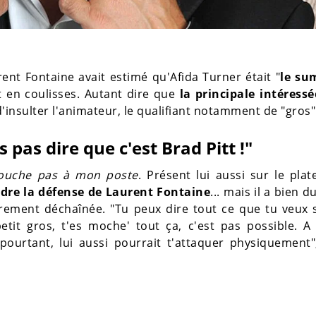
rent Fontaine avait estimé qu'Afida Turner était "
le s
it en coulisses. Autant dire que
la principale intéress
 d'insulter l'animateur, le qualifiant notamment de "gros"
s pas dire que c'est Brad Pitt !"
ouche pas à mon poste
. Présent lui aussi sur le pla
dre la défense de Laurent Fontaine
... mais il a bien d
èrement déchaînée. "Tu peux dire tout ce que tu veux 
etit gros, t'es moche' tout ça, c'est pas possible. 
urtant, lui aussi pourrait t'attaquer physiquement", 