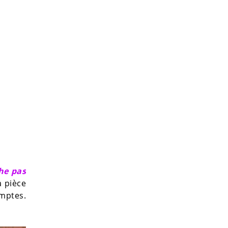
he pas
a pièce
omptes.