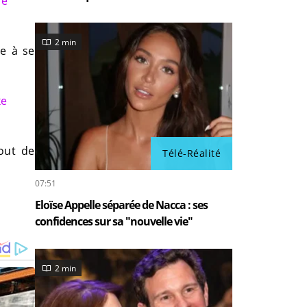
le
2 min
re à se
xe
bout de
Télé-Réalité
07:51
Eloïse Appelle séparée de Nacca : ses
confidences sur sa "nouvelle vie"
2 min