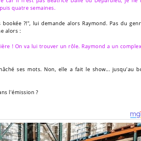
 car il n'est pas Béatrice Dalle ou Depardieu, je ne 
puis quatre semaines.
es bookée ?!", lui demande alors Raymond. Pas du gen
e alors :
rrière ! On va lui trouver un rôle. Raymond a un comple
âché ses mots. Non, elle a fait le show... jusqu'au 
ns l'émission ?