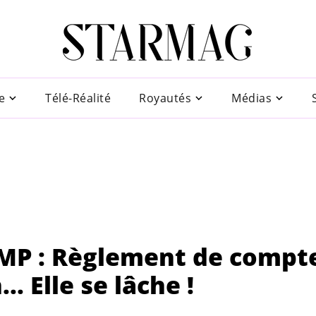
e
Télé-Réalité
Royautés
Médias
PMP : Règlement de compt
. Elle se lâche !