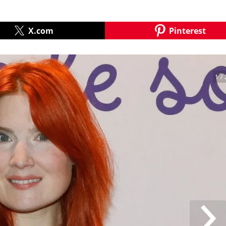
X.com
Pinterest
1
/ 