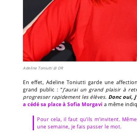
Adeline Toniutti @ DR
En effet, Adeline Toniutti garde une affectio
grand public : “
J’aurai un grand plaisir à re
progresser rapidement les élèves.
Donc oui, j
a cédé sa place à Sofia Morgavi
a même indiqué
Pour cela, il faut qu’ils m’invitent. Mê
une semaine, je fais passer le mot.