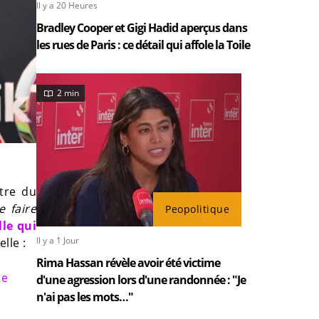
Il y a 20 Heures
Bradley Cooper et Gigi Hadid aperçus dans
les rues de Paris : ce détail qui affole la Toile
2 min
ître du
e faire
Peopolitique
lle qui
Il y a 1 Jour
lle :
Rima Hassan révèle avoir été victime
te
d'une agression lors d'une randonnée : "Je
n'ai pas les mots…"