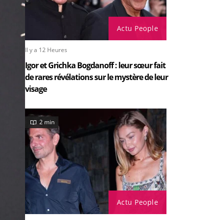
Actu People
Il y a 12 Heures
Igor et Grichka Bogdanoff : leur sœur fait
de rares révélations sur le mystère de leur
visage
2 min
Actu People