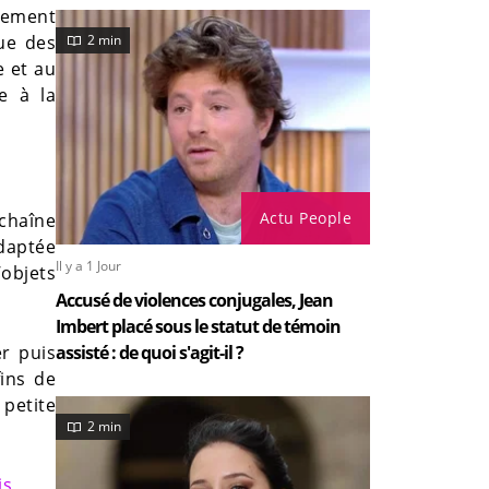
tement
que des
2 min
e et au
e à la
Actu People
 chaîne
adaptée
Il y a 1 Jour
’objets
Accusé de violences conjugales, Jean
Imbert placé sous le statut de témoin
r puis
assisté : de quoi s'agit-il ?
fins de
 petite
2 min
is