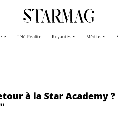
e
Télé-Réalité
Royautés
Médias
etour à la Star Academy ? 
t"