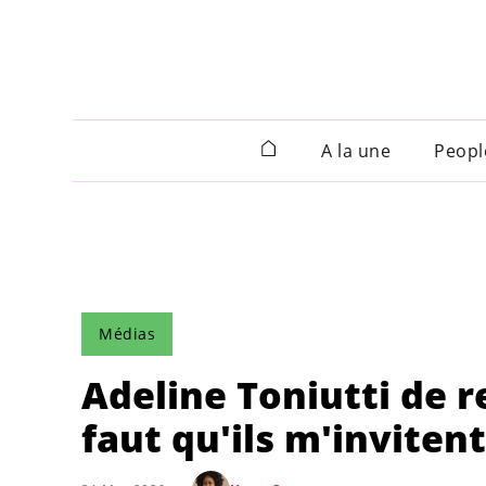
A la une
Peopl
Médias
Adeline Toniutti de r
faut qu'ils m'inviten