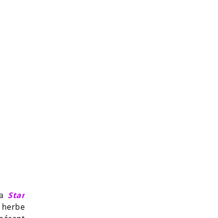
la
Star
 herbe