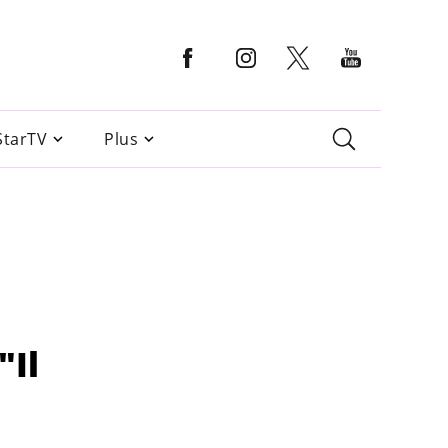
StarTV
Plus
"Il