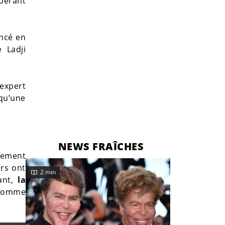
spérant
oncé en
 Ladji
’expert
qu’une
NEWS FRAÎCHES
gement
urs ont
2 min
ant,
la
 comme