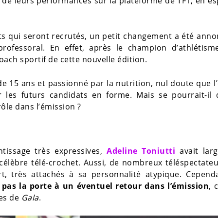
 de leurs performances sur la plateforme de TF1, en e
ts qui seront recrutés, un petit changement a été ann
ofessoral. En effet, après le champion d’athlétisme
oach sportif de cette nouvelle édition.
e 15 ans et passionné par la nutrition, nul doute que l
 les futurs candidats en forme. Mais se pourrait-il 
ôle dans l’émission ?
tissage très expressives,
Adeline Toniutti
avait lar
célèbre télé-crochet. Aussi, de nombreux téléspectate
t, très attachés à sa personnalité atypique. Cepend
pas la porte à un éventuel retour dans l’émission
,
nes de
Gala
.