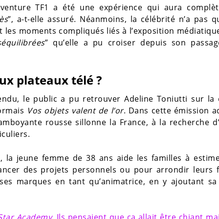
l’aventure TF1 a été une expérience qui aura complè
ès
”, a-t-elle assuré. Néanmoins, la célébrité n’a pas 
t les moments compliqués liés à l’exposition médiatiqu
équilibrées
” qu’elle a pu croiser depuis son passag
ux plateaux télé ?
ndu, le public a pu retrouver Adeline Toniutti sur la
sormais
Vos objets valent de l’or
. Dans cette émission 
flamboyante rousse sillonne la France, à la recherche d
culiers.
 la jeune femme de 38 ans aide les familles à estime
ancer des projets personnels ou pour arrondir leurs 
é ses marques en tant qu’animatrice, en y ajoutant sa
Star Academy
. Ils pensaient que ça allait être chiant ma