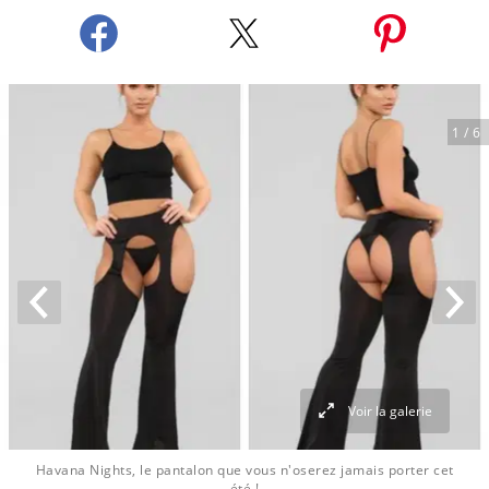
1
/ 6
Voir la galerie
Havana Nights, le pantalon que vous n'oserez jamais porter cet
été !