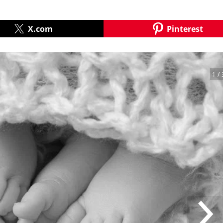
X.com
Pinterest
1
/ 