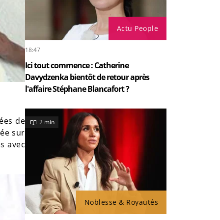
Actu People
18:47
Ici tout commence : Catherine
Davydzenka bientôt de retour après
l'affaire Stéphane Blancafort ?
ées de
2 min
née sur
és avec
Noblesse & Royautés