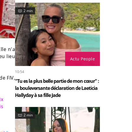
2 min
lle n'a
eu lieu
Actu People
10:54
de FIV,
"Tu es la plus belle partie de mon cœur" :
la bouleversante déclaration de Laeticia
Hallyday à sa fille Jade
ix
is
2 min