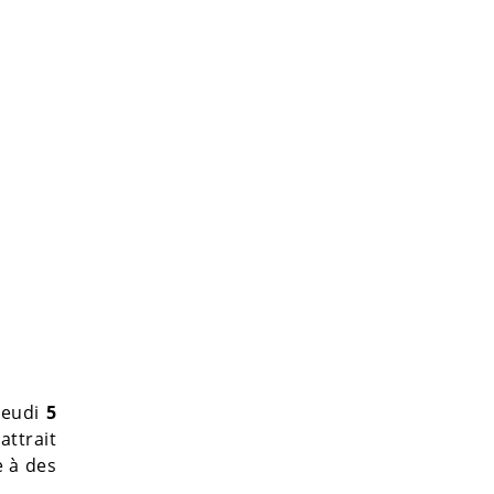
 jeudi
5
attrait
e à des