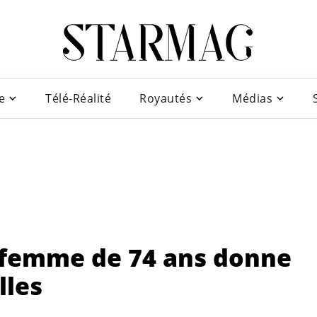
e
Télé-Réalité
Royautés
Médias
femme de 74 ans donne
lles