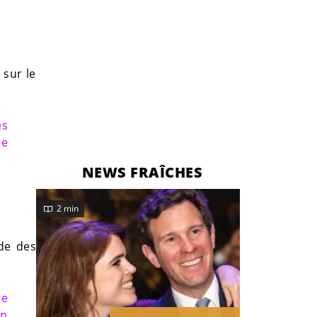
 sur le
es
me
NEWS FRAÎCHES
2 min
de des
re
on