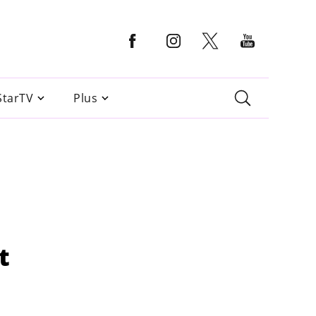
StarTV
Plus
t