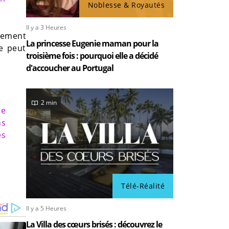
Noblesse & Royautés
Il y a 3 Heures
lement
La princesse Eugenie maman pour la
e peut
troisième fois : pourquoi elle a décidé
d'accoucher au Portugal
2 min
me
ns
es
Télé-Réalité
Il y a 5 Heures
La Villa des cœurs brisés : découvrez le