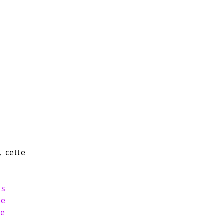
, cette
is
de
me