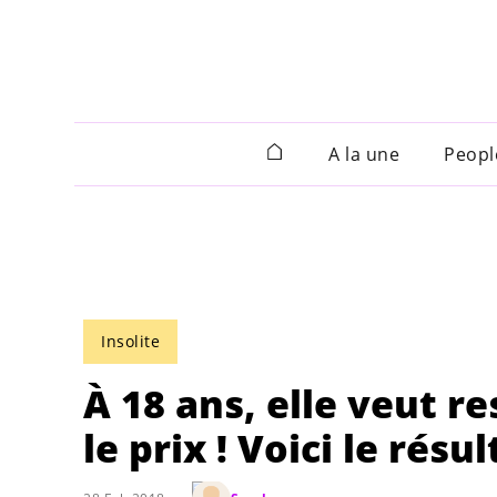
A la une
Peopl
Insolite
À 18 ans, elle veut r
le prix ! Voici le résul