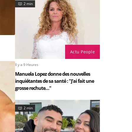
2 min
Actu People
Il y a 9 Heures
Manuela Lopez donne des nouvelles
inquiétantes de sa santé : "J'ai fait une
grosse rechute…"
2 min