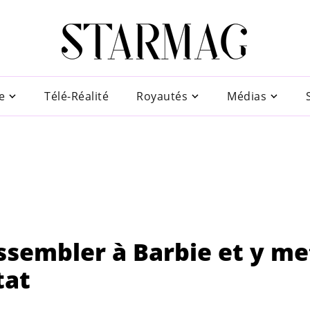
e
Télé-Réalité
Royautés
Médias
essembler à Barbie et y me
tat