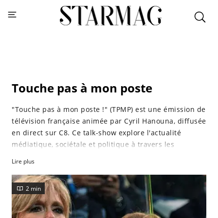
Touche pas à mon poste
"Touche pas à mon poste !" (TPMP) est une émission de
télévision française animée par Cyril Hanouna, diffusée
en direct sur C8. Ce talk-show explore l'actualité
médiatique, sociétale et politique à travers les
interventions de chroniqueurs et d'invités, ainsi que
Lire plus
des séquences de divertissement. Lancée en avril 2010
sur France 4, l'émission a été transférée sur C8 en
2 min
octobre 2012 et est diffusée quotidiennement en
avant-soirée.