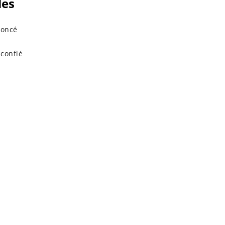
les
noncé
 confié