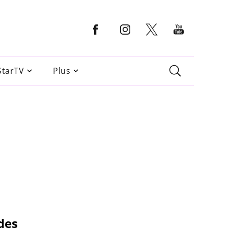
StarTV
Plus
 des