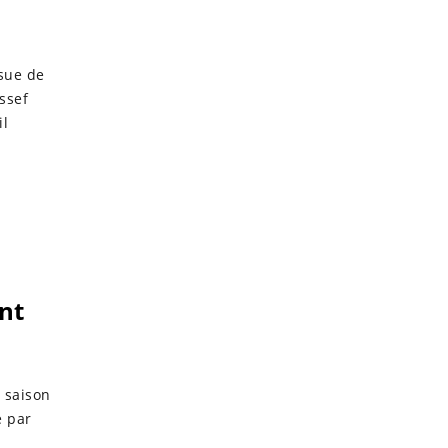
ssue de
ussef
il
ant
 saison
é par