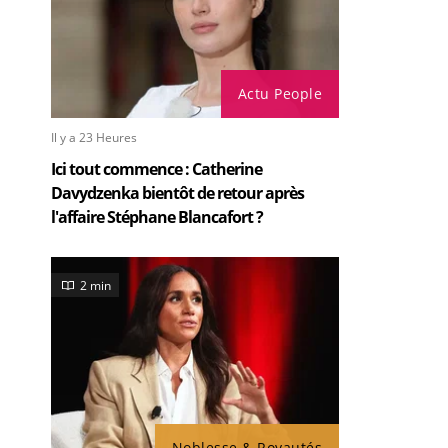
Actu People
Il y a 23 Heures
Ici tout commence : Catherine
Davydzenka bientôt de retour après
l'affaire Stéphane Blancafort ?
2 min
Noblesse & Royautés