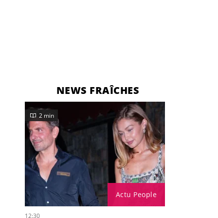
NEWS FRAÎCHES
2 min
Actu People
12:30