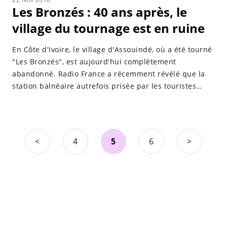
Les Bronzés : 40 ans après, le
village du tournage est en ruine
En Côte d'Ivoire, le village d'Assouindé, où a été tourné
"Les Bronzés", est aujourd'hui complètement
abandonné. Radio France a récemment révélé que la
station balnéaire autrefois prisée par les touristes
tombait en ruine et ne ressemblait plus du tout au
cadre de la comédie culte.
<
4
5
6
>