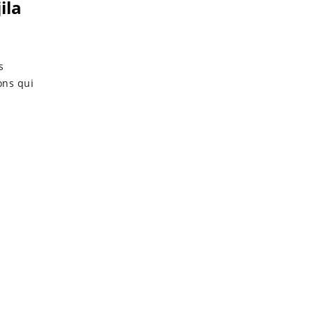
ila
s
ons qui