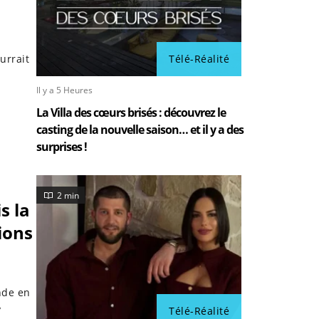
urrait
Télé-Réalité
Il y a 5 Heures
La Villa des cœurs brisés : découvrez le
casting de la nouvelle saison… et il y a des
surprises !
2 min
s la
ions
nde en
y
Télé-Réalité