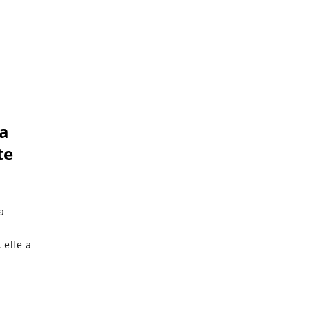
a
te
a
 elle a