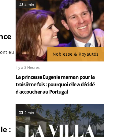
2 min
nce
ont eu
Noblesse & Royautés
s
Il y a 3 Heures
La princesse Eugenie maman pour la
troisième fois : pourquoi elle a décidé
d'accoucher au Portugal
2 min
e :