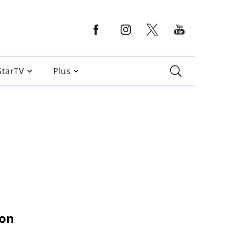
StarTV
Plus
son