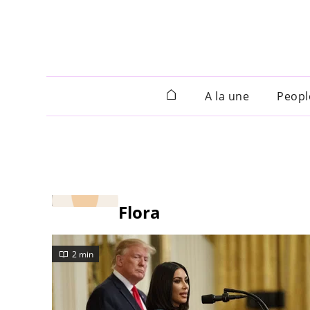
A la une
Peopl
Flora
2 min