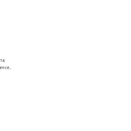
 14
vence,