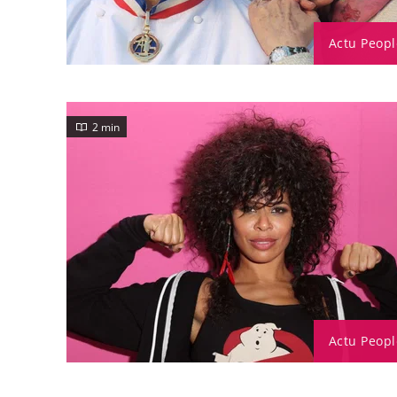
Actu Peopl
2 min
Actu Peopl