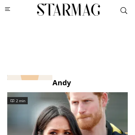
Andy
2 min