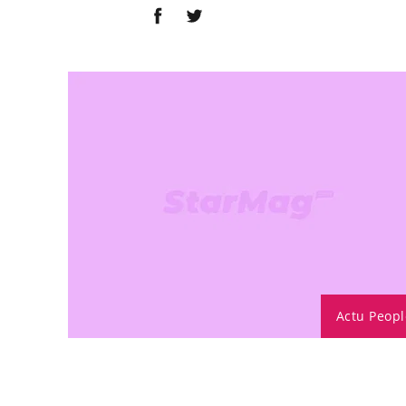
Actu Peopl