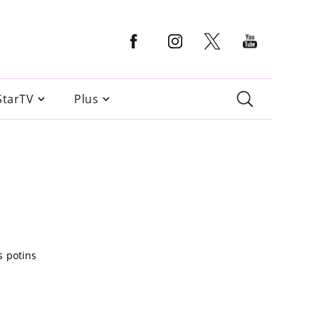
StarTV
Plus
s potins