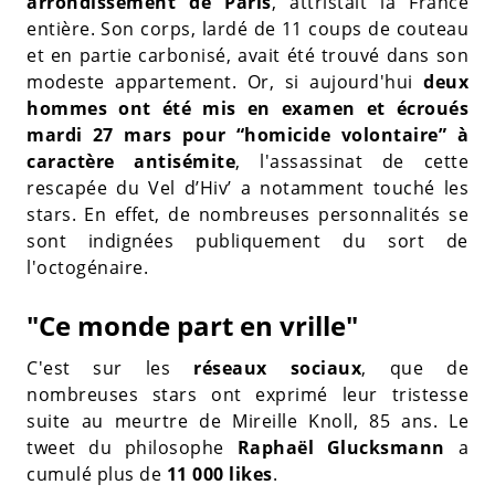
arrondissement de Paris
, attristait la France
entière. Son corps, lardé de 11 coups de couteau
et en partie carbonisé, avait été trouvé dans son
modeste appartement. Or, si aujourd'hui
deux
hommes ont été mis en examen et écroués
mardi 27 mars pour “homicide volontaire” à
caractère antisémite
, l'assassinat de cette
rescapée du Vel d’Hiv’ a notamment touché les
stars. En effet, de nombreuses personnalités se
sont indignées publiquement du sort de
l'octogénaire.
"Ce monde part en vrille"
C'est sur les
réseaux sociaux
, que de
nombreuses stars ont exprimé leur tristesse
suite au meurtre de Mireille Knoll, 85 ans. Le
tweet du philosophe
Raphaël Glucksmann
a
cumulé plus de
11 000 likes
.