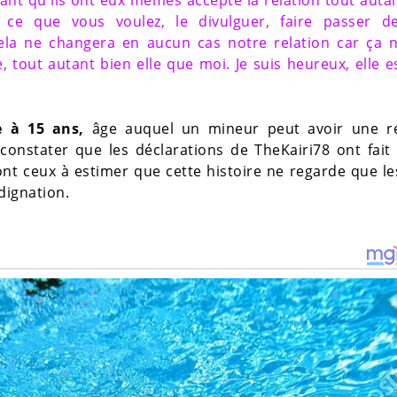
tant qu'ils ont eux mêmes accepté la relation tout auta
ce que vous voulez, le divulguer, faire passer d
cela ne changera en aucun cas notre relation car ça 
 tout autant bien elle que moi. Je suis heureux, elle e
e à 15 ans,
âge auquel un mineur peut avoir une re
constater que les déclarations de TheKairi78 ont fait
ont ceux à estimer que cette histoire ne regarde que l
dignation.