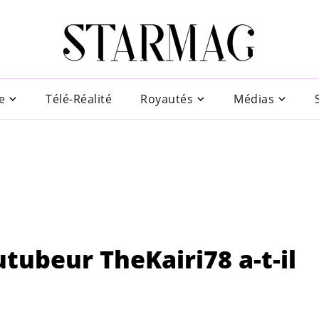
e
Télé-Réalité
Royautés
Médias
outubeur TheKairi78 a-t-il