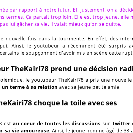
rnée par rapport à notre futur. Et, justement, on a décid
ns termes. Ça partait trop loin. Elle est trop jeune, elle 
as lui gâcher sa vie. Il valait mieux qu’on se quitte.
 nouvelle fois dans la tourmente. En effet, des inte
appui. Ainsi, le youtubeur a récemment été surpris a
ue certains le soupçonnent d'avoir mis en scène cette rupt
eur TheKairi78 prend une décision rad
polémique, le youtubeur TheKairi78 a pris une nouvelle 
 un terme à sa relation
avec sa jeune petite amie.
heKairi78 choque la toile avec ses
78 est
au coeur de toutes les discussions
sur
Twitter
ur
sa vie amoureuse
. Ainsi, le jeune homme âgé de 33 