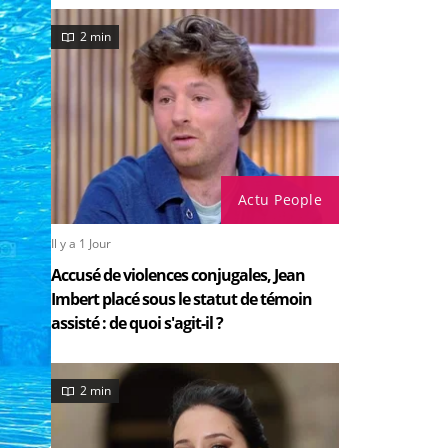
2 min
Actu People
Il y a 1 Jour
Accusé de violences conjugales, Jean
Imbert placé sous le statut de témoin
assisté : de quoi s'agit-il ?
2 min