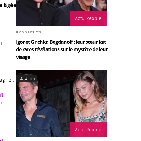
e âgée
Actu People
Il y a 6 Heures
Igor et Grichka Bogdanoff : leur sœur fait
i.
de rares révélations sur le mystère de leur
visage
2 min
agne :
ît
ui
Actu People