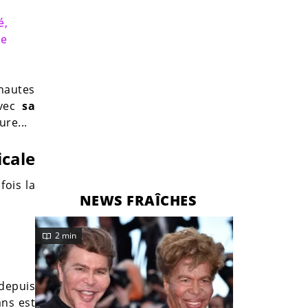
é,
ne
rnautes
vec
sa
ure...
icale
fois la
NEWS FRAÎCHES
2 min
depuis
ans est