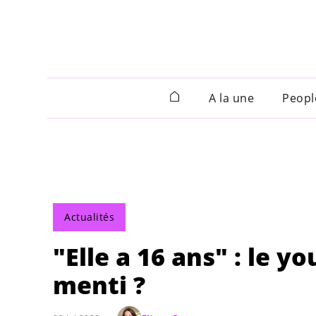
A la une
Peopl
Actualités
"Elle a 16 ans" : le y
menti ?