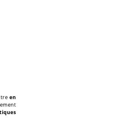
être
en
alement
itiques