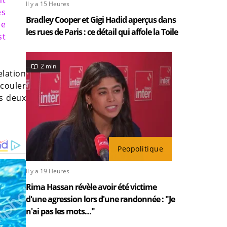
nt
Il y a 15 Heures
es
Bradley Cooper et Gigi Hadid aperçus dans
ne
les rues de Paris : ce détail qui affole la Toile
st
2 min
lation
 couler
es deux
Peopolitique
Il y a 19 Heures
Rima Hassan révèle avoir été victime
d'une agression lors d'une randonnée : "Je
n'ai pas les mots…"