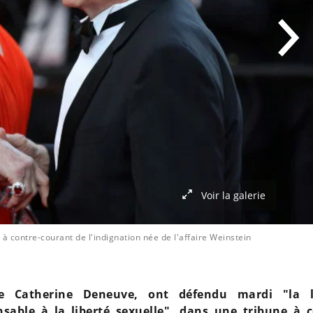
Voir la galerie
 contre-courant de l'indignation née de l'affaire Weinstein
e Catherine Deneuve, ont défendu mardi "la l
able à la liberté sexuelle", dans une tribune à c