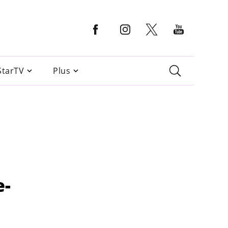
StarTV
Plus
e-