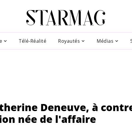
e
Télé-Réalité
Royautés
Médias
therine Deneuve, à contr
ion née de l'affaire