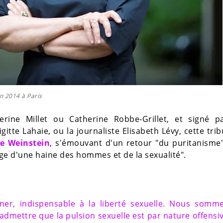
in 2014 à Paris
rine Millet ou Catherine Robbe-Grillet, et signé p
rigitte Lahaie, ou la journaliste Elisabeth Lévy, cette tri
ire Weinstein
, s'émouvant d'un retour "du puritanisme
ge d'une haine des hommes et de la sexualité".
er, indispensable à la liberté sexuelle. Nous somm
admettre que la pulsion sexuelle est par nature offensi