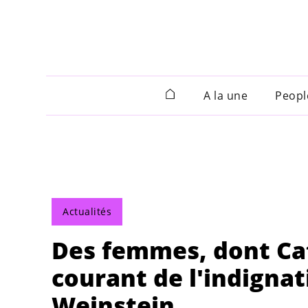
A la une
Peopl
Actualités
Des femmes, dont Ca
courant de l'indignat
Weinstein