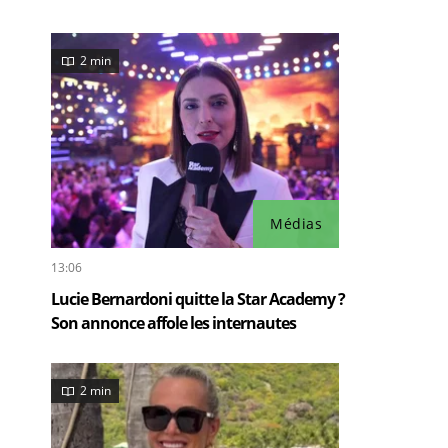
2 min
Médias
13:06
Lucie Bernardoni quitte la Star Academy ?
Son annonce affole les internautes
2 min