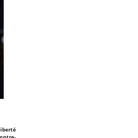
Des femmes, dont Catherine Deneuve, à contre-courant d
iberté
ontre-