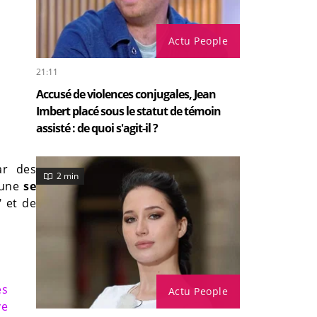
Actu People
21:11
Accusé de violences conjugales, Jean
Imbert placé sous le statut de témoin
assisté : de quoi s'agit-il ?
ar des
2 min
bune
se
" et de
es
Actu People
ve