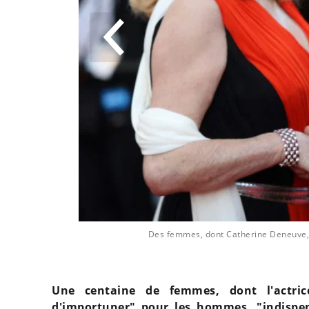
ein
Des femmes, dont Catherine Deneuve, à
Une centaine de femmes, dont l'actric
d'importuner" pour les hommes, "indispens