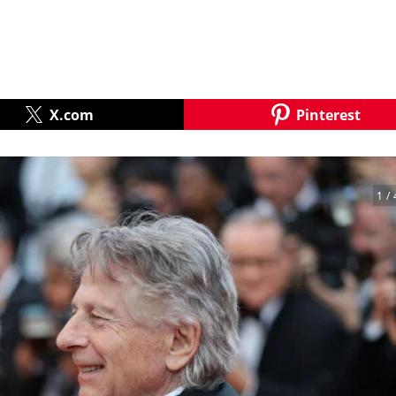
X.com
Pinterest
1
/ 