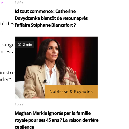
ue
18:47
Ici tout commence : Catherine
Davydzenka bientôt de retour après
ité des
l'affaire Stéphane Blancafort ?
.
trange
2 min
entes à
nistre
rler".
Noblesse & Royautés
15:29
Meghan Markle ignorée par la famille
royale pour ses 45 ans ? La raison derrière
ce silence