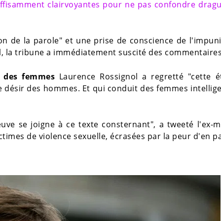
ffisamment clairvoyantes pour ne pas confondre drag
on de la parole" et une prise de conscience de l'impun
l, la tribune a immédiatement suscité des commentaires
ts des femmes
Laurence Rossignol a regretté "cette é
le désir des hommes. Et qui conduit des femmes intellig
 se joigne à ce texte consternant", a tweeté l'ex-mi
times de violence sexuelle, écrasées par la peur d'en pa