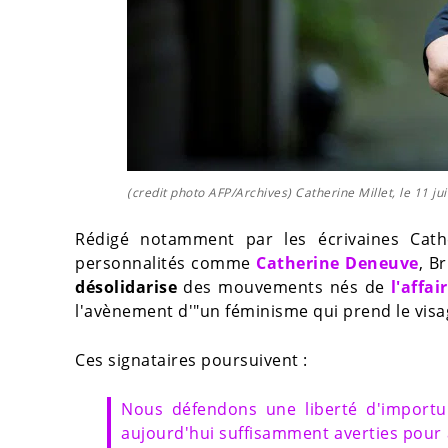
(credit photo AFP/Archives) Catherine Millet, le 11 ju
Rédigé notamment par les écrivaines Cathe
personnalités comme
Catherine Deneuve
, B
désolidarise
des mouvements nés de
l'affa
l'avènement d'"un féminisme qui prend le visa
Ces signataires poursuivent :
Nous défendons une liberté d'importun
aujourd'hui suffisamment averties pour 