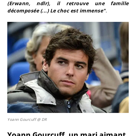
(Erwann, ndlr), il retrouve une famille
décomposée (...) Le choc est immense"
.
Yoann Gourcuff @ DR
Yoann Gourcuff, un mari aimant