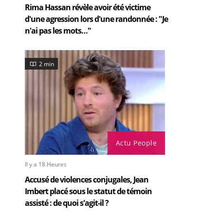
Rima Hassan révèle avoir été victime
d'une agression lors d'une randonnée : "Je
n'ai pas les mots…"
2 min
Actu People
Il y a 18 Heures
Accusé de violences conjugales, Jean
Imbert placé sous le statut de témoin
assisté : de quoi s'agit-il ?