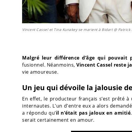
Vincent Cassel et Tina Kunakey se marient à Bidart @ Patric
Malgré leur différence d’âge qui pouvait 
fusionnel. Néanmoins,
Vincent Cassel reste j
vie amoureuse.
Un jeu qui dévoile la jalousie d
En effet, le producteur français s’est prêté à
internautes. L'un d'entre eux a alors demandé 
a répondu qu’
il n’était pas jaloux en amitié
serait certainement en amour.