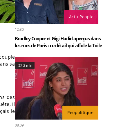
Actu People
12:30
Bradley Cooper et Gigi Hadid aperçus dans
les rues de Paris : ce détail qui affole la Toile
 couple
ans sa
2 min
ons des
uête, il
çais le
Peopolitique
08:09