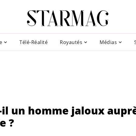
e
Télé-Réalité
Royautés
Médias
t-il un homme jaloux aupr
e ?