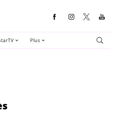
StarTV
Plus
ès