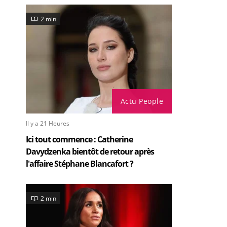
2 min
Actu People
Il y a 21 Heures
Ici tout commence : Catherine
Davydzenka bientôt de retour après
l'affaire Stéphane Blancafort ?
2 min