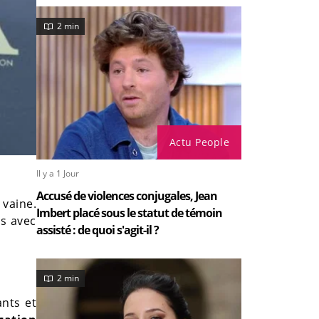
2 min
Actu People
Il y a 1 Jour
Accusé de violences conjugales, Jean
 vaine.
Imbert placé sous le statut de témoin
ts avec
assisté : de quoi s'agit-il ?
2 min
ants et