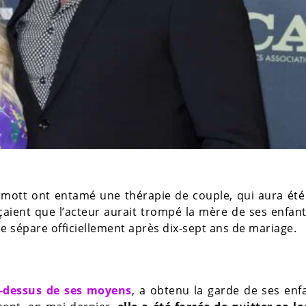
rmott ont entamé une thérapie de couple, qui aura été
çaient que l’acteur aurait trompé la mère de ses enfan
se sépare officiellement après dix-sept ans de mariage.
u-dessus de ses moyens
, a obtenu la garde de ses enf