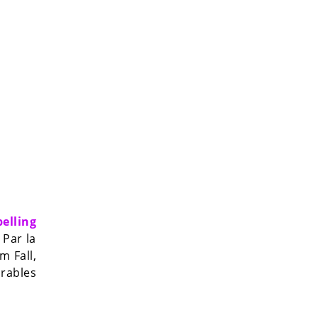
pelling
 Par la
im Fall,
orables