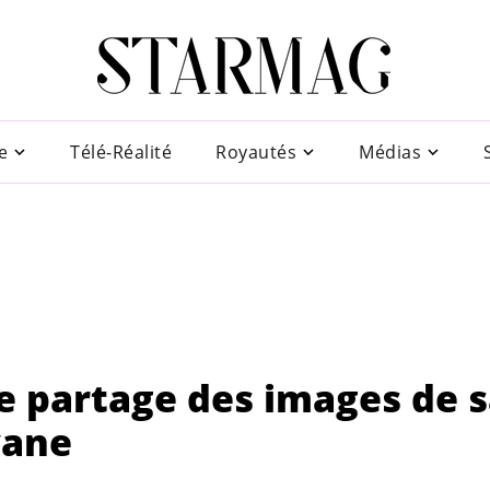
e
Télé-Réalité
Royautés
Médias
ice partage des images de 
vane