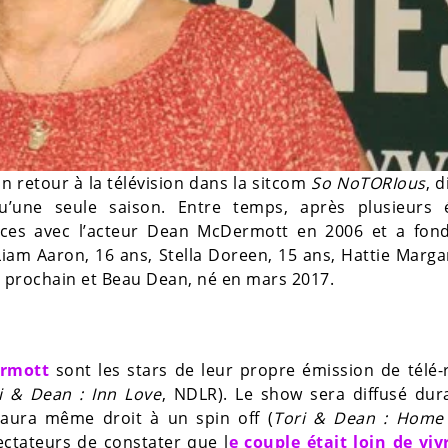
on retour à la télévision dans la sitcom
So NoTORIous
, d
’une seule saison. Entre temps, après plusieurs 
oces avec l’acteur Dean McDermott en 2006 et a fon
 Liam Aaron, 16 ans, Stella Doreen, 15 ans, Hattie Marga
ût prochain et Beau Dean, né en mars 2017.
rmott
sont les stars de leur propre émission de télé-r
i & Dean : Inn Love
, NDLR). Le show sera diffusé dur
 aura même droit à un spin off (
Tori & Dean : Home
ectateurs de constater que l
e couple était loin de vi