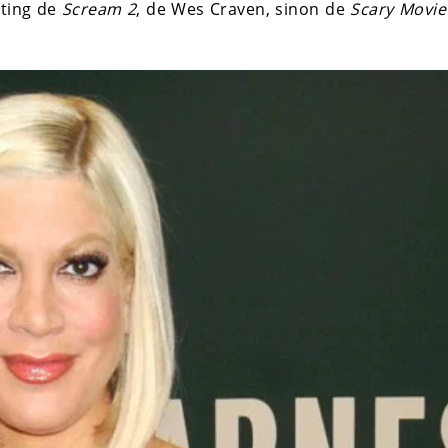
sting de
Scream 2
, de Wes Craven, sinon de
Scary Movie