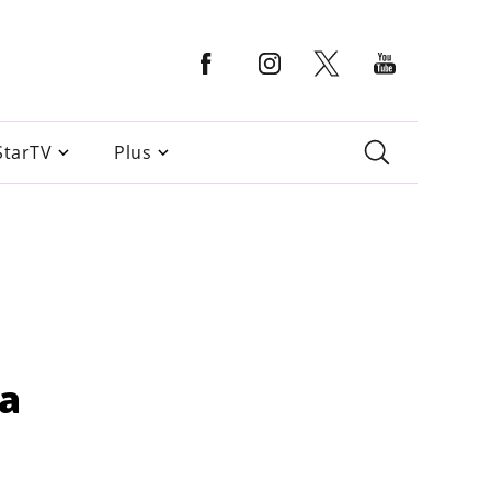
StarTV
Plus
sa