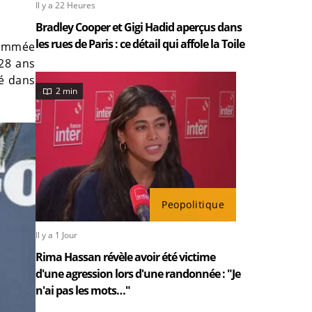
Il y a 22 Heures
Bradley Cooper et Gigi Hadid aperçus dans
les rues de Paris : ce détail qui affole la Toile
nommée
 28 ans
té dans
2 min
Peopolitique
Il y a 1 Jour
Rima Hassan révèle avoir été victime
d'une agression lors d'une randonnée : "Je
n'ai pas les mots…"