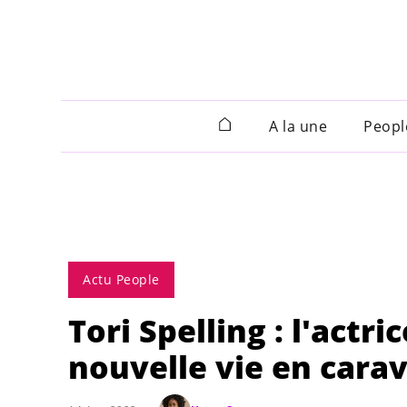
A la une
Peopl
Actu People
Tori Spelling : l'actr
nouvelle vie en cara