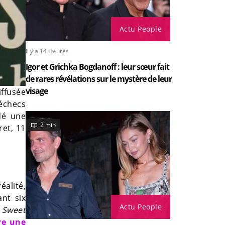
Actu People
Il y a 14 Heures
Igor et Grichka Bogdanoff : leur sœur fait
de rares révélations sur le mystère de leur
visage
iffusée
échecs
dé une
2 min
ret, 11
éalité,
ant six
Actu People
 Sweet
vre une