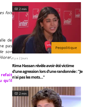
2 min
es fois
alle de
 ne pas
Peopolitique
 de son
liorer,
Il y a 2 Jours
Rima Hassan révèle avoir été victime
d'une agression lors d'une randonnée : "Je
 refait
n'ai pas les mots…"
 qu’il
2 min