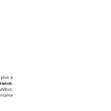
 plus à
France
,
début,
ntaine