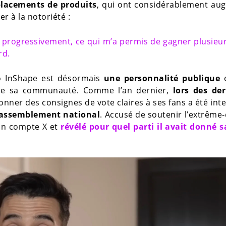
placements de produits
, qui ont considérablement au
r à la notoriété :
 progressivement, ce qui m’a permis de gagner plusieu
rd.
bo InShape est désormais
une personnalité publique
e
e sa communauté. Comme l’an dernier,
lors des der
donner des consignes de vote claires à ses fans a été int
Rassemblement national
. Accusé de soutenir l’extrême-
son compte X et
révélé pour quel parti il avait donné s