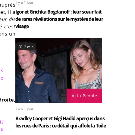
Il y a 1 Jour
 auprès
Igor et Grichka Bogdanoff : leur sœur fait
t, il a
de rares révélations sur le mystère de leur
eur dis
visage
 c'est
dans un
2 min
is
le
Actu People
droite,
Il y a 1 Jour
Bradley Cooper et Gigi Hadid aperçus dans
it
les rues de Paris : ce détail qui affole la Toile
us