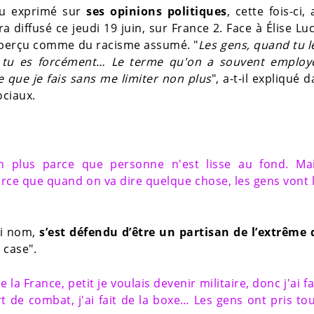
eau exprimé sur
ses opinions politiques
, cette fois-ci,
 diffusé ce jeudi 19 juin, sur France 2. Face à Élise Luce
t perçu comme du racisme assumé. "
Les gens, quand tu l
x tu es forcément… Le terme qu'on a souvent employé
ce que je fais sans me limiter non plus
", a-t-il expliqué 
ociaux.
on plus parce que personne n'est lisse au fond. Ma
arce que quand on va dire quelque chose, les gens vont 
ai nom,
s’est défendu d’être un partisan de l’extrême 
 case".
 la France, petit je voulais devenir militaire, donc j'ai fa
rt de combat, j'ai fait de la boxe… Les gens ont pris to