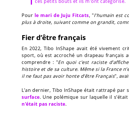
ces petits bouts et ils m'ont catégorisé.
Pour
le mari de Juju Fitcats
, "
l'humain est c
plus à droite, suivant comme on grandit, comm
Fier d’être français
En 2022, Tibo InShape avait été vivement cri
sport, où est accroché un drapeau français a
comprendre : "
En quoi c’est raciste d’affich
histoire et de sa culture. Même si la France n’
il ne faut pas avoir honte d’être Français
", ava
L’an dernier, Tibo InShape était rattrapé par
surface
. Une polémique sur laquelle il s’éta
n’était pas raciste
.