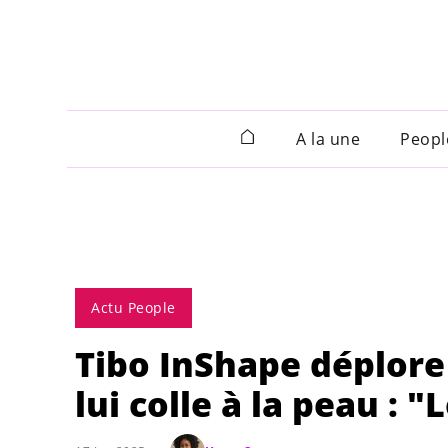
A la une
Peopl
Actu People
Tibo InShape déplore
lui colle à la peau : 