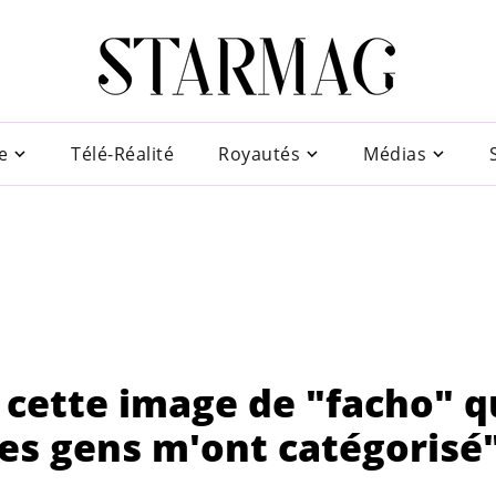
e
Télé-Réalité
Royautés
Médias
 cette image de "facho" q
"Les gens m'ont catégorisé