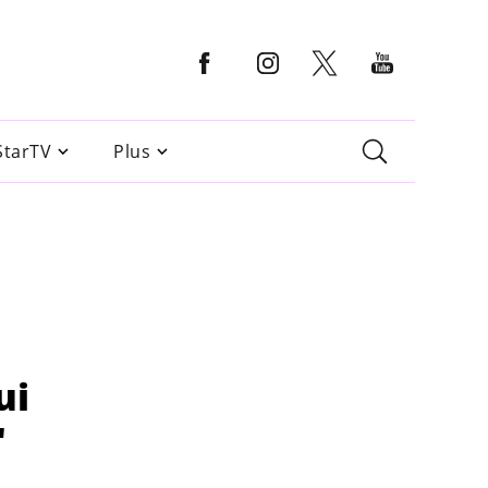
StarTV
Plus
ui
"