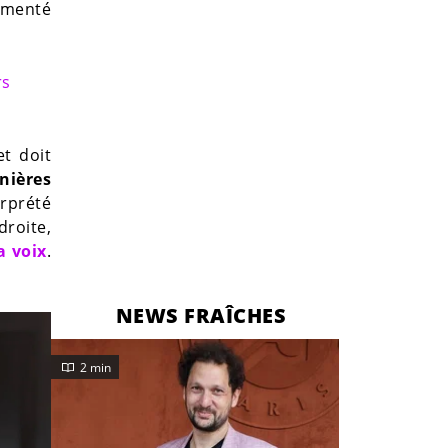
gmenté
rs
t doit
nières
erprété
droite,
a voix
.
NEWS FRAÎCHES
2 min