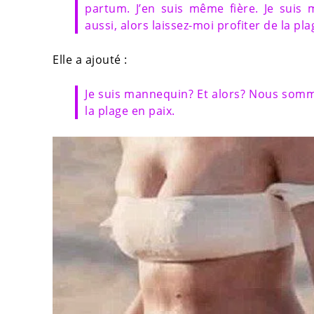
partum. J’en suis même fière. Je sui
aussi, alors laissez-moi profiter de la pla
Elle a ajouté :
Je suis mannequin? Et alors? Nous somme
la plage en paix.