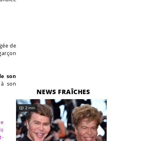
gée de
 garçon
de son
à son
NEWS FRAÎCHES
2 min
ce
is
t-