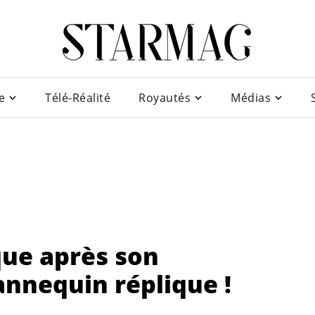
e
Télé-Réalité
Royautés
Médias
que après son
nnequin réplique !