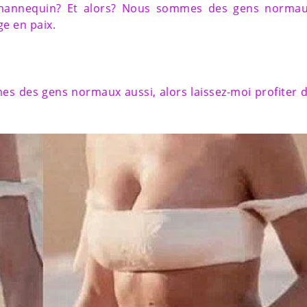
s mannequin? Et alors? Nous sommes des gens norma
ge en paix.
s des gens normaux aussi, alors laissez-moi profiter 