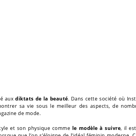
nté aux
diktats de la beauté
. Dans cette société où In
ontrer sa vie sous le meilleur des aspects, de nomb
agazine de mode.
style et son physique comme
le modèle à suivre
, il e
orsque que l’on s’éloigne de l’idéal féminin moderne. 