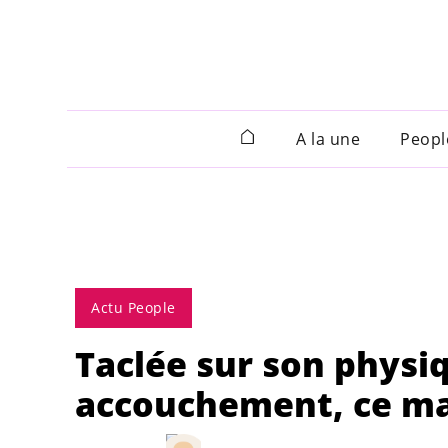
A la une
Peopl
Actu People
Taclée sur son physi
accouchement, ce ma