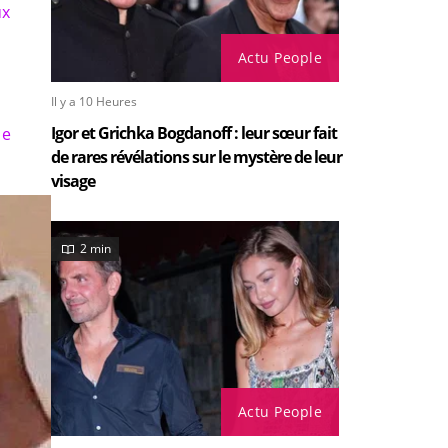
ux
Actu People
Il y a 10 Heures
Igor et Grichka Bogdanoff : leur sœur fait
de
de rares révélations sur le mystère de leur
visage
2 min
Actu People