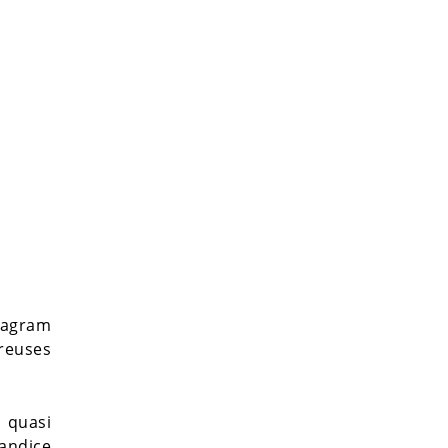
stagram
reuses
st quasi
Candice