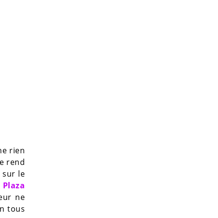
he rien
le rend
 sur le
 Plaza
teur ne
en tous