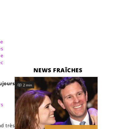
de
es
Je
ec
NEWS FRAÎCHES
oujours
2 min
rs
nd très