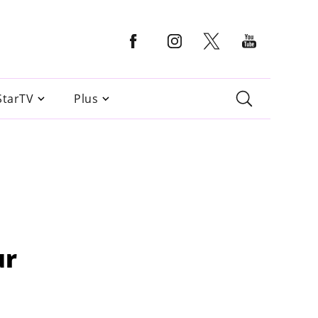
StarTV
Plus
ur