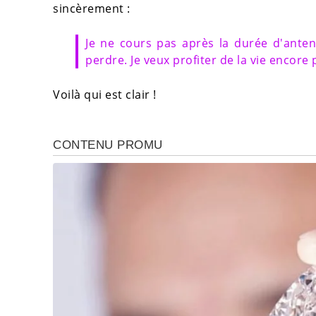
sincèrement :
Je ne cours pas après la durée d'antenn
perdre. Je veux profiter de la vie encore 
Voilà qui est clair !