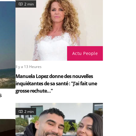
2 min
Actu People
Il y a 13 Heures
Manuela Lopez donne des nouvelles
inquiétantes de sa santé : "J'ai fait une
grosse rechute…"
2 min