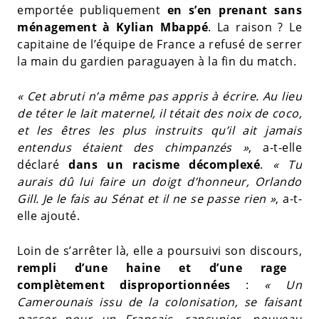
emportée publiquement
en s’en prenant sans
ménagement à Kylian Mbappé
. La raison ? Le
capitaine de l’équipe de France a refusé de serrer
la main du gardien paraguayen à la fin du match.
« Cet abruti n’a même pas appris à écrire. Au lieu
de téter le lait maternel, il tétait des noix de coco,
et les êtres les plus instruits qu’il ait jamais
entendus étaient des chimpanzés »
, a-t-elle
déclaré
dans un racisme décomplexé
.
« Tu
aurais dû lui faire un doigt d’honneur, Orlando
Gill. Je le fais au Sénat et il ne se passe rien »
, a-t-
elle ajouté.
Loin de s’arrêter là, elle a poursuivi son discours,
rempli d’une haine et d’une rage
complètement disproportionnées
:
« Un
Camerounais issu de la colonisation, se faisant
passer pour un Français, rancunier, nouveau