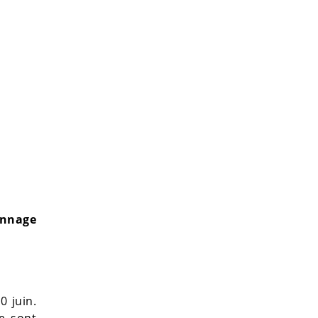
nnage
 juin.
e sont