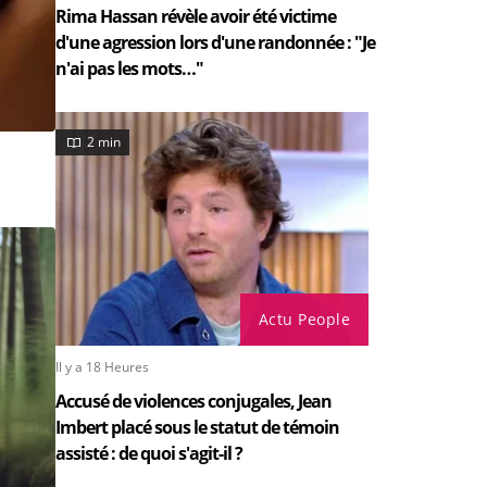
Rima Hassan révèle avoir été victime
d'une agression lors d'une randonnée : "Je
n'ai pas les mots…"
2 min
Actu People
Il y a 18 Heures
Accusé de violences conjugales, Jean
Imbert placé sous le statut de témoin
assisté : de quoi s'agit-il ?