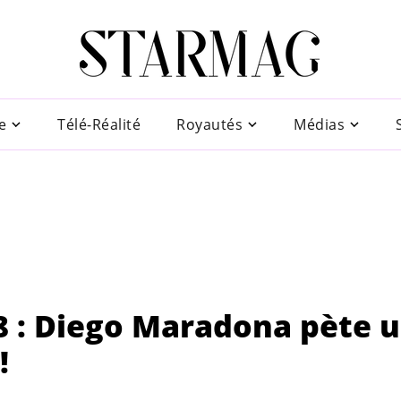
e
Télé-Réalité
Royautés
Médias
 : Diego Maradona pète 
!