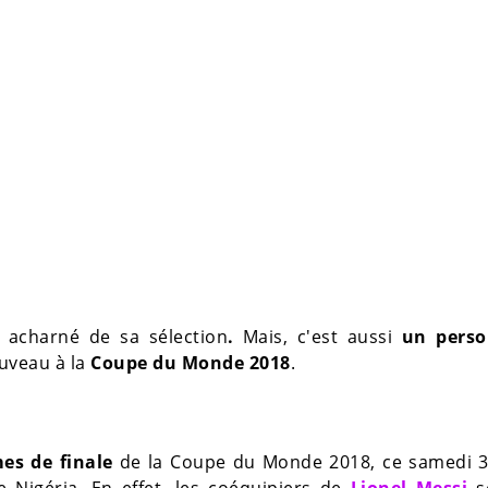
 acharné de sa sélection
.
Mais, c'est aussi
un perso
uveau à la
Coupe du Monde 2018
.
es de finale
de la Coupe du Monde 2018, ce samedi 30
e Nigéria. En effet, les coéquipiers de
Lionel Messi
s