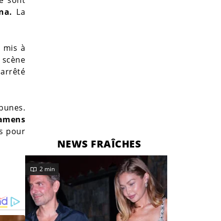
na.
La
t mis à
 scène
 arrêté
bunes.
xamens
ss pour
NEWS FRAÎCHES
2 min