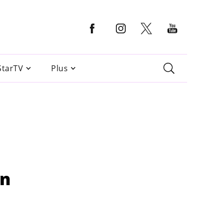
StarTV
Plus
un